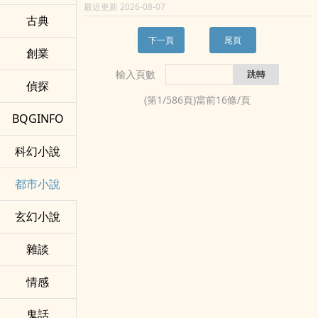
最近更新 2026-08-07
古典
然而現實中他仍然是一個一無所有的廢物。作為一
難道要我推著火炮去攻打縣城？
個小人物，重生後的趙宋並沒有金手指和記憶力，
下一頁
尾頁
且看他如何向十八套京都房產的偉大夢想挺進。
我石樂志，還是你石樂志？
創業
輸入頁數
算了，咱們還是一起去搬磚吧，等賺了錢，再包個
偵探
小工地。
(第
1
/
586
頁)當前
16
條/頁
BQGINFO
然後……
科幻小說
全球建造集團成立了……
…………
都市小說
天秀集團總部群：961693456
玄幻小說
雜談
情感
鬼話