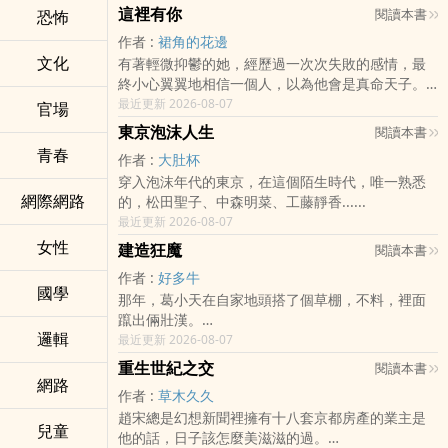
“那……如你所願！”
這裡有你
閱讀本書
恐怖
結果還沒安定下來呢，就天天被未婚妻趕著去上
作者 :
裙角的花邊
學！
……
文化
有著輕微抑鬱的她，經歷過一次次失敗的感情，最
終小心翼翼地相信一個人，以為他會是真命天子。
被老丈人苦口婆心的勸結婚！
“叮，娛樂圈之天道酬勤系統，正在繫結中……”
最近更新 2026-08-07
官場
也在不斷受傷害的過程中，不斷被治癒，慢慢好起
被家裡老頭子催著造小孩！
“1%……3%……88%……叮，繫結成功！”
東京泡沫人生
閱讀本書
來...
青春
作者 :
大肚杯
被那一生活在黑暗中的糟老頭子騙著去回味曾經的
……
穿入泡沫年代的東京，在這個陌生時代，唯一熟悉
生活！
網際網路
的，松田聖子、中森明菜、工藤靜香......
一個普通人，幹翻娛樂圈的故事！
最近更新 2026-08-07
江凌最後在一群人的催促監督下，活成了別人家的
女性
小孩！
……
建造狂魔
閱讀本書
作者 :
好多牛
國學
那年，葛小天在自家地頭搭了個草棚，不料，裡面
躥出倆壯漢。
邏輯
最近更新 2026-08-07
……
重生世紀之交
閱讀本書
網路
作者 :
草木久久
帝國時代啊？
趙宋總是幻想新聞裡擁有十八套京都房產的業主是
兒童
他的話，日子該怎麼美滋滋的過。
可這是現代社會啊！