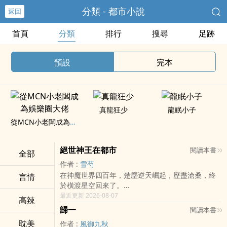
分類 - 都市小說
返回
首頁
分類
排行
搜尋
足跡
預設
完本
真龍狂少
龍眠小子
從MCN小老闆成為娛樂圈大佬
絕世神王在都市
閱讀本書
全部
作者 :
雪芍
在神魔世界四百年，楚塵逆天崛起，歷盡滄桑，終
言情
於橫渡星空回來了。
最近更新 2026-08-07
­‍‌高​­‍辣­‍
“人不犯我，我不犯人，人若犯我，斬草除根。”
歸一
閱讀本書
耽美
作者 :
風御九秋