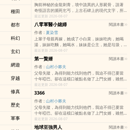
胸前神秘的金龍刺青，墳中詭異的人形屍骨，說著
奇怪語言的瀕死乞丐，上古石碑上的現代文字，所
種田
有這些都深深的困擾著吳中元，我是誰？
最近更新 2026-08-07
八零軍醫小媳婦
都市
閱讀本書
我從哪裡來？我要到哪裡去...... 正版讀者群：
作者 :
夏染雪
95456342
科幻
上輩子母親再嫁，她成了小白菜，妹妹吃肉，她喝
湯，妹妹吃麵，她喝水，妹妹是公主，她是垃圾，
她被那對母女算計了整個人生，她的家，她的丈
最近更新 2026-08-07
玄幻
夫，也是窩囊了一輩子。
第一贅婿
閱讀本書
網遊
作者 :
山村小夥夫
三十三剛之時，一場車禍，讓她變的血肉模糊，她
父母失蹤，為得到能力找到他們，我迫不得已要當
對他說，我的錢都給我父親，我的腎給你，因為你
穿越
十年啞巴。卻在這檔口被點名做了上門女婿，雖然
是一個好人。
老婆絕美傾城，但從未給過我一天好臉色，說我是
最近更新 2026-08-07
個窩囊廢！
修真
三十三歲，她死於一場車禍，她將她的腎給了一個
3366
閱讀本書
好人。三歲時，她重生了，這一世，面對算計，她
作者 :
山村小夥夫
而今天，十年限制結束！我將把一切，重新翻盤……
迎面而對，什麼妹妹，她連親媽都是沒有，怎麼可
歷史
父母失蹤，為得到能力找到他們，我迫不得已要當
新書火爆來襲，閱讀的朋友別忘記點選收藏！
能會有妹妹，而這一生，她又是遇到了那個好人。
十年啞巴。卻在這檔口被點名做了上門女婿，雖然
軍事
老婆絕美傾城，但從未給過我一天好臉色，說我是
最近更新 2026-08-07
【每天更新時間上午十點整】老書《老子是神龍》
個窩囊廢！
連結http://www.heiyan.com/book/89742老書
地球至強男人
閱讀本書