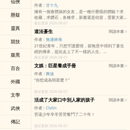
仙俠
《無敵修仙在校園》連結
作者 :
甘十九
而今天，十年限制結束！我將把一切，重新翻盤……
http://www.heiyan.com/book/78207
擁有一個會體操的女友，是一種什麼樣的體驗？求
新書火爆來襲，閱讀的朋友別忘記點選收藏！
懸疑
收藏，求鑽石，各種求，新書還是幼苗，需要大家
的呵護與支援，多謝大家！
最近更新 2026-08-07
【每天更新時間上午十點整】老書《老子是神龍》
靈異
連結http://www.heiyan.com/book/89742老書
道法蒼生
閱讀本書
《無敵修仙在校園》連結
作者 :
無邊林海
競技
http://www.heiyan.com/book/78207
21世紀青年，只想守護愛情，卻無意中得到了蒼生
經的傳承，從此走上了不一樣的人生。
腹黑
最近更新 2026-08-07
修煉之路，最重修心，境界九段，難於登天。修煉
文娛：巨星養成手冊
閱讀本書
百合
之路，坎坷相伴，不經苦寒，怎的梅香。
作者 :
舞迪
“你想成為明星麼？”
修煉之路，逆天而行，隨心而動，大道相隨。修煉
外國
之路，重重險阻，執子之手，相伴永久！
“明星？……當然，這將是我為之奮鬥一生的夢
最近更新 2026-08-07
文學
想！！”
書友群【36537520】
活成了大家口中別人家的孩子
閱讀本書
武俠
作者 :
Clvlin
“無論這過程多麼艱辛？”
苦逼少年辛辛苦苦奮鬥了二十年！
“無論這過程多麼艱辛！”
傳記
回到都市本以為能過享受的生活！
最近更新 2026-08-07