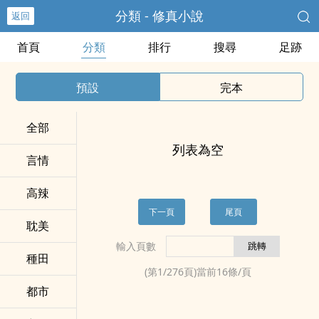
分類 - 修真小說
返回
首頁
分類
排行
搜尋
足跡
預設
完本
全部
列表為空
言情
‍‎‌高‌­辣​‎
下一頁
尾頁
耽美
輸入頁數
種田
(第
1
/
276
頁)當前
16
條/頁
都市