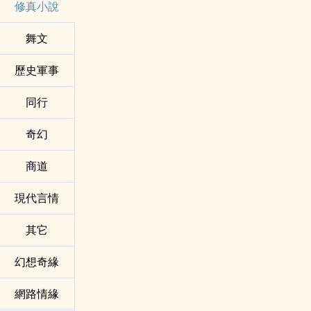
修真小說
舞文
歷史軍事
同行
奇幻
商道
現代言情
其它
幻想奇緣
網路情緣