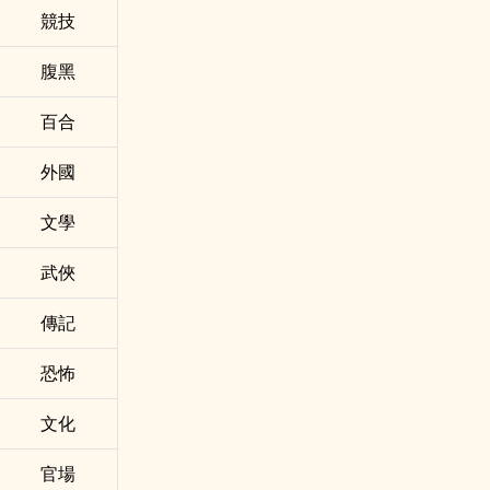
競技
腹黑
百合
外國
文學
武俠
傳記
恐怖
文化
官場