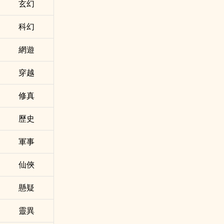
玄幻
科幻
網遊
穿越
修真
歷史
軍事
仙俠
懸疑
靈異