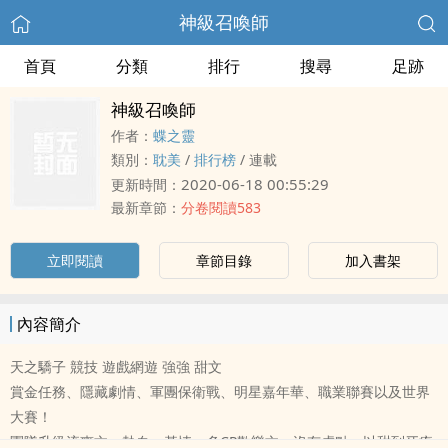
神級召喚師
首頁
分類
排行
搜尋
足跡
神級召喚師
作者：
蝶之靈
類別：
耽美
/
排行榜
/
連載
2020-06-18 00:55:29
更新時間：
最新章節：
分卷閱讀583
立即閱讀
章節目錄
加入書架
內容簡介
天之驕子 競技 遊戲網遊 強強 甜文
賞金任務、隱藏劇情、軍團保衛戰、明星嘉年華、職業聯賽以及世界
大賽！
團隊升級流爽文，熱血、基情，多CP歡樂文，沒有虐點，以甜到牙疼