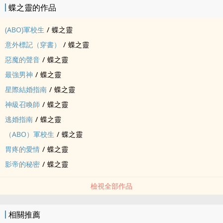
蝶之靈的作品
(ABO)軍校生
/
蝶之靈
意外標記（穿書）
/
蝶之靈
惡魔的聲音
/
蝶之靈
最強男神
/
蝶之靈
星際結婚指南
/
蝶之靈
神級召喚師
/
蝶之靈
逃婚指南
/
蝶之靈
（ABO）軍校生
/
蝶之靈
胃疼的愛情
/
蝶之靈
影帝的秘密
/
蝶之靈
檢視全部作品
相關推薦