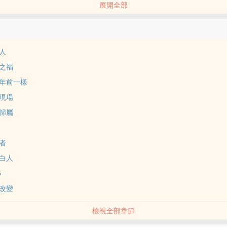
展開全部
都是“暗黑斯嘉麗”，“暗黑泰勒”，這輩子要是不能把正版斯嘉麗，正版泰
對不起我穿越者的名號？
人
人之福
九年前一樣
現了一位著名好萊塢大導演！
禮現場
密情人，也是泰勒歌曲裡多次出現的前男友。
獎歸屬
的創意之王，也是大牌歌手天價邀約的MV導演。
行者
制白人
各大電影節的獲獎常客，也是無數明星諂媚討好的好萊塢幕後教父。
5
的故事發生在2002年春天的紐約，從一次‘仙人跳’開始。
想改變
檢視全部章節