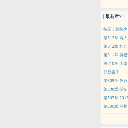
上輩子接觸的
最新章節
姿勢，豈不是
後記：幕後之
於是……
第313章 齊
第312章 和
這個世界上出
第311章 典
他是寡姐的秘
第310章 大
開新書了
他是廣告行業
第309章 夜
第308章 抵
他是奧斯卡及
第307章 201
他叫唐德，他
第306章 不