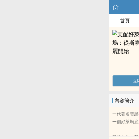
首頁
立
內容簡介
一代著名暗黑
一個好萊塢底
既然如此，我