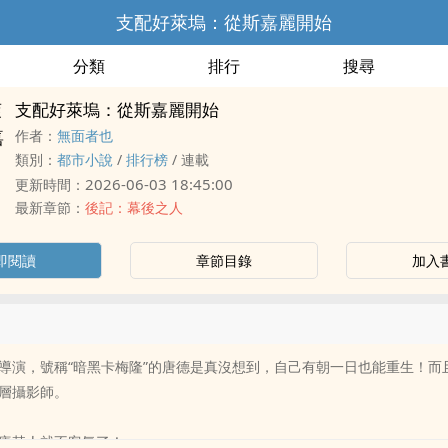
支配好萊塢：從斯嘉麗開始
分類
排行
搜尋
支配好萊塢：從斯嘉麗開始
作者：
無面者也
類別：
都市小說
/
排行榜
/
連載
2026-06-03 18:45:00
更新時間：
最新章節：
後記：幕後之人
即閱讀
章節目錄
加入
導演，號稱“暗黑卡梅隆”的唐德是真沒想到，自己有朝一日也能重生！而
層攝影師。
唐某人就不客氣了！