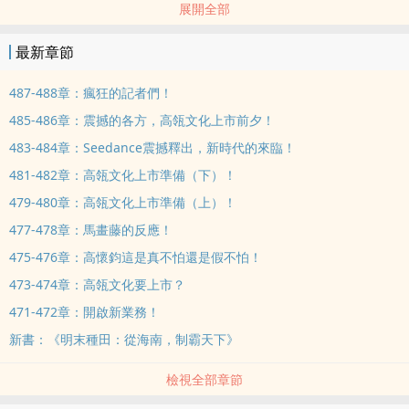
展開全部
電子，晶片，汽車，金融，能源，人工智慧等相關領域。
最新章節
他一個接著一個的把未來科技帶到了這個時代，以一己之力帶動世界
的科技程序。
487-488章：瘋狂的記者們！
485-486章：震撼的各方，高瓴文化上市前夕！
而這些技術，終將成為點燃文明前進方向的星火。
483-484章：Seedance震撼釋出，新時代的來臨！
481-482章：高瓴文化上市準備（下）！
479-480章：高瓴文化上市準備（上）！
477-478章：馬畫藤的反應！
475-476章：高懷鈞這是真不怕還是假不怕！
473-474章：高瓴文化要上市？
471-472章：開啟新業務！
新書：《明末種田：從海南，制霸天下》
檢視全部章節