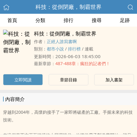
科技：從倒閉廠，制霸世界
首頁
分類
排行
搜尋
足跡
科技：從倒閉廠，制霸世界
作者：
正經人誰寫書啊
類別：
都市小說
/
排行榜
/
連載
2026-06-03 18:45:00
更新時間：
最新章節：
487-488章：瘋狂的記者們！
立即閱讀
章節目錄
加入書架
內容簡介
穿越到2004年，高懷鈞接手了一家即將破產的工廠。手握未來的科技
技術。
在這個東西方正面碰撞的大變局時代。他將從電子製造業開始，踏足