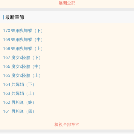
展開全部
勘塵之劫提前來臨，
最新章節
劍蕩虛清境，白衣震九州的無衍道君猝不及防殞身，
170 蛛網與蝴蝶（下）
169 蛛網與蝴蝶（中）
只留下一位不學無術的道侶。
168 蛛網與蝴蝶（上）
167 魔女x怪胎（下）
傳聞他的道侶靈根皆無，
166 魔女x怪胎（中）
又是個嬌氣任性的廢物，
165 魔女x怪胎（上）
164 共嬋娟（下）
偏偏生了一張不得了的美麗面孔。
163 共嬋娟（上）
162 再相逢（終）
……
161 再相逢（四）
縱聲歌唱的金絲雀，
檢視全部章節
失去了護她安然的黃金籠。