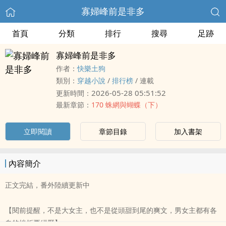
寡婦峰前是非多
首頁
分類
排行
搜尋
足跡
寡婦峰前是非多
作者：
快樂土狗
類別：
穿越小說
/
排行榜
/
連載
2026-05-28 05:51:52
更新時間：
最新章節：
170 蛛網與蝴蝶（下）
立即閱讀
章節目錄
加入書架
內容簡介
正文完結，番外陸續更新中
【閱前提醒，不是大女主，也不是從頭甜到尾的爽文，男女主都有各
自的挫折要經歷】