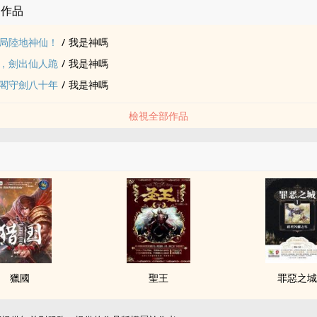
的作品
局陸地神仙！
/
我是神嗎
，劍出仙人跪
/
我是神嗎
閣守劍八十年
/
我是神嗎
檢視全部作品
獵國
聖王
罪惡之