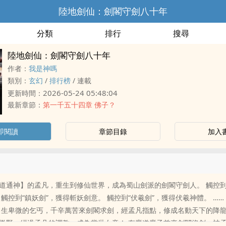
陸地劍仙：劍閣守劍八十年
分類
排行
搜尋
陸地劍仙：劍閣守劍八十年
作者：
我是神嗎
類別：
玄幻
/
排行榜
/
連載
2026-05-24 05:48:04
更新時間：
最新章節：
第一千五十四章 佛子？
即閱讀
章節目錄
加入
道通神】的孟凡，重生到修仙世界，成為蜀山劍派的劍閣守劍人。 觸控到
 觸控到“鎮妖劍”，獲得斬妖劍意。 觸控到“伏羲劍”，獲得伏羲神體。 ……
出生卑微的乞丐，千辛萬苦來劍閣求劍，經孟凡指點，修成名動天下的降龍
撒野，經過孟凡的調教，成為當世女帝！ 有魔道魔子前來劍閣盜劍，被