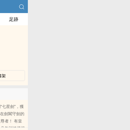
足跡
書架
“七星劍”，獲
 在劍閣守劍的
尊者！ 有皇
孟凡教訓後懷恨