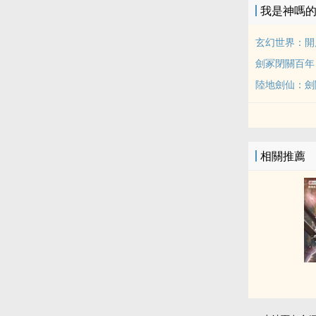
我是神嗎
玄幻世界：開
劍冢閉關百年
陸地劍仙：劍
相關推薦