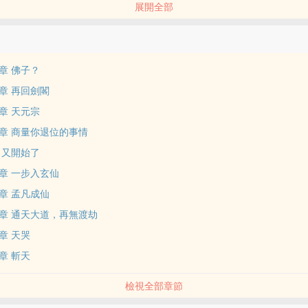
展開全部
一日尋孟凡報仇！ 有佛門棄徒到劍閣養劍，一朝頓悟，半魔半佛，成就
八十年後，妖魔入侵，鎖妖塔坍塌，蜀山大亂！ 早已修成陸地劍仙的孟凡，
一劍，可降妖，除魔，誅仙，斬神，滅佛，通天，徹地！”
位書友要是覺得《陸地劍仙：劍閣守劍八十年》還不錯的話請不要忘記向
章 佛子？
薦哦！
章 再回劍閣
章 天元宗
章 商量你退位的事情
 又開始了
章 一步入玄仙
章 孟凡成仙
章 通天大道，再無渡劫
章 天哭
章 斬天
檢視全部章節