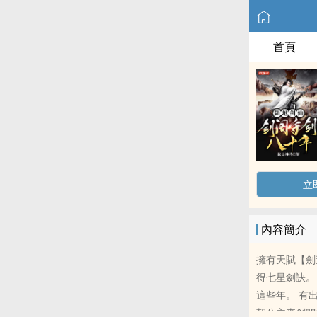
首頁
立
內容簡介
擁有天賦【劍
得七星劍訣。
這些年。 有
朝公主來劍閣