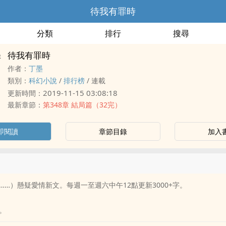
待我有罪時
分類
排行
搜尋
待我有罪時
作者：
丁墨
類別：
科幻小說
/
排行榜
/
連載
2019-11-15 03:08:18
更新時間：
最新章節：
第348章 結局篇（32完）
即閱讀
章節目錄
加入
……）懸疑愛情新文。每週一至週六中午12點更新3000+字。
。