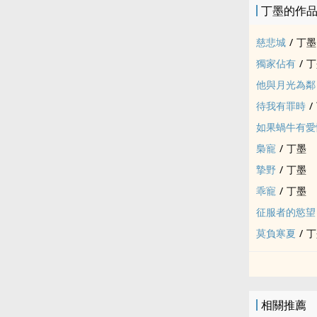
丁墨的作
慈悲城
/
丁墨
獨家佔有
/
丁
他與月光為鄰
待我有罪時
/
如果蝸牛有愛
梟寵
/
丁墨
摯野
/
丁墨
乖寵
/
丁墨
征服者的慾望
莫負寒夏
/
丁
相關推薦