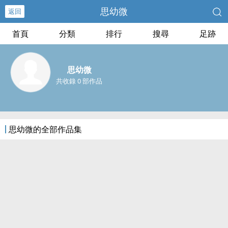
思幼微
返回
首頁
分類
排行
搜尋
足跡
思幼微
共收錄 0 部作品
思幼微的全部作品集