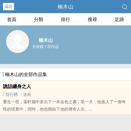
楠木山
返回
首頁
分類
排行
搜尋
足跡
楠木山
共收錄 1 部作品
楠木山的全部作品集
詭話纏身之人
/
排行榜
連載
重生一世，葉軒腦中多出了一本金色之書，某一天，他進入了一個奇
怪的現實中，同時，他也開始了他的傳奇人生。
本站提示：各位書友要是覺得《詭話纏身之人》還不錯的話請不要忘
記向您QQ群和微博裡的朋友推薦哦！