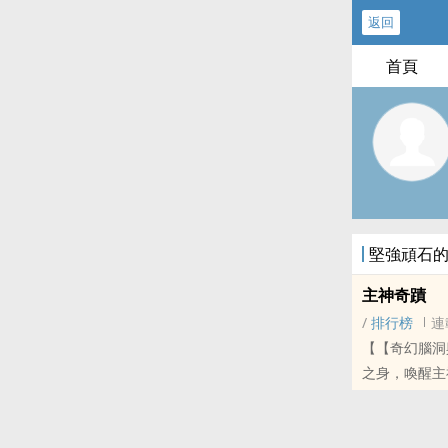
返回
首頁
堅強頑石
主神奇蹟
/
排行榜
連
【【奇幻腦洞
之身，喚醒主神之魂，復活主神。 看他
這本書是玄幻
本站提示：各
哦！