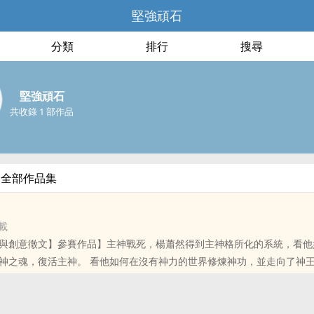
堅強頑石
分類
排行
搜尋
堅強頑石
共收錄 1 部作品
的全部作品集
載
與創意徵文】參賽作品】主神戰死，楊蕭然得到主神格所化的系統，看他
如何在沒有神力的世界修煉神功，並走向了神王的寶座。石頭
與科幻的結合，希望讀者朋友能夠喜歡。
位書友要是覺得《主神奇蹟》還不錯的話請不要忘記向您QQ群和微博裡