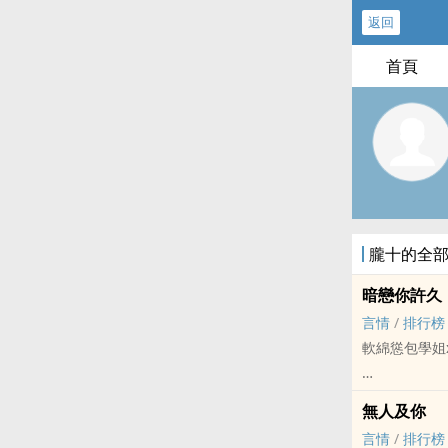
返回
首頁
朧十的全
暗戀你許久
言情
/
排行榜
軟綿慫包學姐
池念多年前曾
無人及你
言情
/
排行榜
學弟當時表情