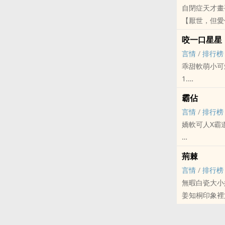
自閉症天才畫
【厭世，但愛
想著反正今後
司澄從小被養
咬一口星星
外人都說他有
然而池念萬萬
言情
/
排行榜
直到那天她發
乖甜軟萌小可
看著貼滿整個
“你好，請問
1.
“害怕麼？”
初星頂著作文
左放的聲音突
霸佔
看著門外男人
某天放學，初
司澄倉皇轉身
言情
/
排行榜
眼前好看到有
她心裡咯噔一
嬌軟可人X霸
-
這人初星認得
腰間卻陡然被
又痞又壞，偏
一瞬間拉近的
六年前某個雨
某天同學聚會
她哆哆嗦嗦地
荊棘
左放抵著她的
“好啊。”
言情
/
排行榜
你知道麼？”
蜷縮在陰暗牆
池念咬著牙：
初星：？？？
無暇白瓷大小
-
我。”
姜知桐印象裡
近日畫手圈內
“人現在可是
2.
大哥領著昭川
一片精緻的鎖
溫笙以為他活
區統考，言刃
“桐桐，以後
據傳這是近兩