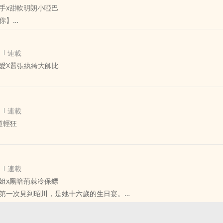
手x甜軟明朗小啞巴
你】
也不會再見面了，池念甚是得意地對著學弟大笑三聲，“逗你玩兒啊學弟~
在左家，和左家獨子左放一起長大。
病，但在司澄面前，溫順乖巧一直是左放的代名詞。
沒想到，闊別八年之後，這學弟竟然找上了門。
連載
現了他畫室裡的秘密——
愛X囂張紈絝大帥比
牆壁的少女的肖像畫，司澄驚詫地有些站不穩。
你是在招合租室友嗎……學姐？”
比賽第一名的頭銜剛入四中，來找她寫情書的人從教室一直排到了走廊上
然出現在身後。
那張令人過目不忘的優秀臉蛋，往日回憶突然如雷電一般把池念劈的外焦
星被人帶到校外的小樹林。
，對上了一雙琥珀色的沉鬱雙眸。
連載
些張揚的男生捏著封粉嫩的情書，漫不經心地：“想追我？”
下，想要後退，“阿放，你……”
道輕狂
，高三九班的言刃。
人握住。
偏家世好長得帥，不僅校長拿他沒辦法，身後還常年跟著一票粉絲團。
距離讓司澄有些呼吸不暢。
夜，溫笙第一次遇見周馭。
，有人問池念還記不記得當年被她輕薄的那個學弟。
想解釋那情書是她替別人寫的，面前的言刃忽而輕笑一聲。
額頭，低沉的嗓音似喟嘆地道：“司澄，我有多想將你和這些畫一樣關在
連載
角的少年一身暗色血跡，枯骨般的雙手抓住了溫笙的腳踝，聲音虛弱，語
“記得、怎麼不記得。”畢竟人現在都還在她家住著呢
姐x黑暗荊棘冷保鏢
第一次見到昭川，是她十六歲的生日宴。
流傳出一張只有半身的黑白照片，照片裡的男人黑色的襯衫領口微敞，性
上市公司總裁，身家好幾十個億呢！”
到她面前，少年太過冷淡的面容妖冶得像是怪談裡會奪人神魂的妖鬼。
骨，寬肩有些頹喪的下沉，一雙骨節分明的手十指修長。
不成了。
恰好被分到了初星的教室，恰好坐到了初星的座位，又恰好……看見了一
就由他來保護你。”
年來吸粉無數的畫手“澄”的採訪照。