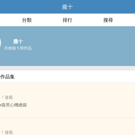
朧十
分類
排行
搜尋
朧十
共收錄 5 部作品
部作品集
連載
x腹黑心機總裁
在散學宴上借醉強吻了一個學弟。
連載
幽幽地問她：“學姐，你這是什麼意思？”