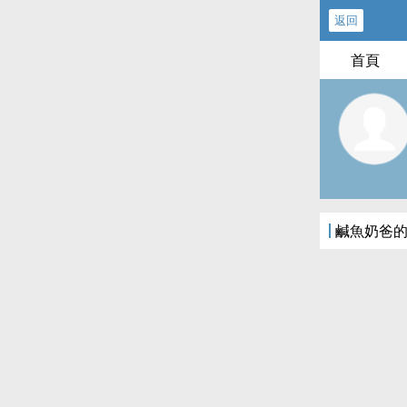
返回
首頁
鹹魚奶爸