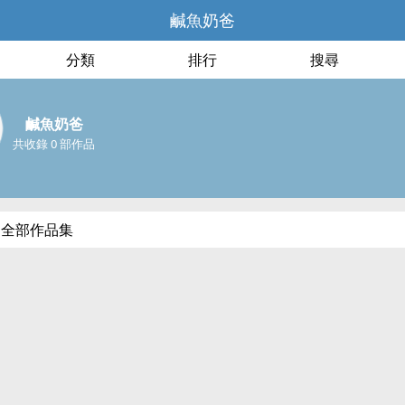
鹹魚奶爸
分類
排行
搜尋
鹹魚奶爸
共收錄 0 部作品
的全部作品集