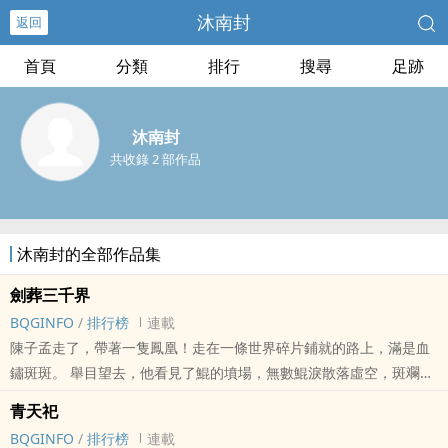
沐南封
返回
首頁
分類
排行
搜尋
足跡
沐南封
共收錄 2 部作品
沐南封的全部作品集
劍葬三千界
BQGINFO
/
排行榜
連載
陳子孟走了，帶著一隻鳳凰！走在一條世界碎片鋪就的路上，滿是血
鏽斑斑。 舉目望去，他看見了鯤的墳場，無數鯤淚散落虛空，斑斕璀
璨。他看見了雲夢澤，暗淡死寂，再也沒了螢火！ 還記得寧秦曾經低
青天祀
語，告訴他不要對這個世界失望，可是一個人走出那麼遠，陳子孟何
BQGINFO
/
排行榜
連載
時看見過希望？