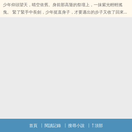
少年仰頭望天，晴空依舊。身前那高聳的祭壇上，一抹紫光輕輕搖
本站提示：各位書友要是覺得《劍葬三千界》還不錯的話請不要忘記
曳。 緊了緊手中長劍，少年挺直身子，才要邁出的步子又收了回來，
向您QQ群和微博裡的朋友推薦哦！
少年怔然，而後啞然一笑……不矩之天，吾來改之！
本站提示：各位書友要是覺得《青天祀》還不錯的話請不要忘記向您
QQ群和微博裡的朋友推薦哦！
首頁
閱讀記錄
搜尋小說
頂部