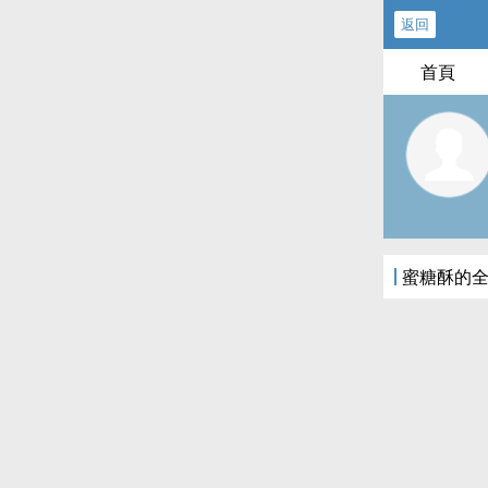
返回
首頁
蜜糖酥的