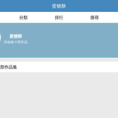
蜜糖酥
分類
排行
搜尋
蜜糖酥
共收錄 0 部作品
全部作品集