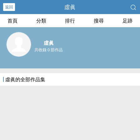
虛眞
返回
首頁
分類
排行
搜尋
足跡
虛眞
共收錄 0 部作品
虛眞的全部作品集