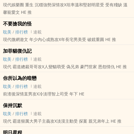
現代娛樂圈 重生 沉穩強勢深情攻X坦率溫和堅韌明星受 受有殘缺 溫
馨寵愛文 HE 推
不要搶我的怪
耽美
/
排行榜
連載
現代微網遊文 年少內心成熟攻X年長宅男美受 破鏡重圓 HE 推
加菲貓復仇記
耽美
/
排行榜
連載
現代 霸道總裁哥哥攻X人變貓萌受 偽兄弟 豪門世家 恩怨情仇 HE 推
你所以為的暗戀
耽美
/
排行榜
連載
前渣後深情直男攻X冷淡理智上司受 年下 HE
保持沉默
耽美
/
排行榜
連載
現代 霸道狠厲大男子主義攻X淡漠主動受 探案 親兄弟年上 HE 推
明日星程