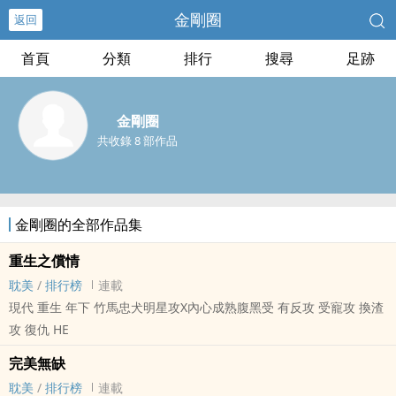
金剛圈
返回
首頁
分類
排行
搜尋
足跡
金剛圈
共收錄 8 部作品
金剛圈的全部作品集
重生之償情
耽美
/
排行榜
連載
現代 重生 年下 竹馬忠犬明星攻X內心成熟腹黑受 有反攻 受寵攻 換渣
攻 復仇 HE
完美無缺
耽美
/
排行榜
連載