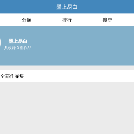
墨上易白
分類
排行
搜尋
墨上易白
共收錄 0 部作品
的全部作品集