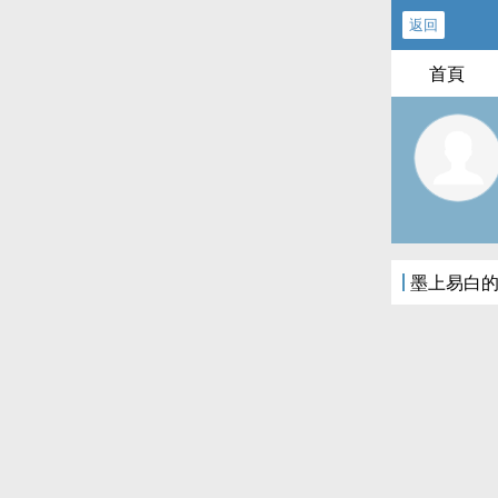
返回
首頁
墨上易白