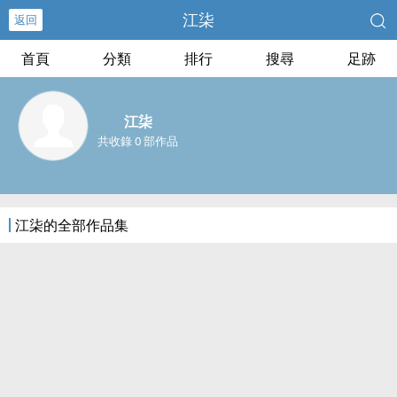
江柒
返回
首頁
分類
排行
搜尋
足跡
江柒
共收錄 0 部作品
江柒的全部作品集