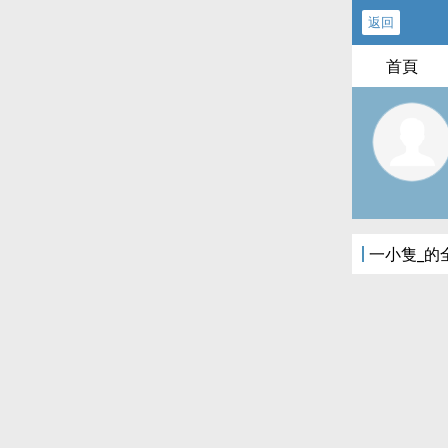
返回
首頁
一小隻_的