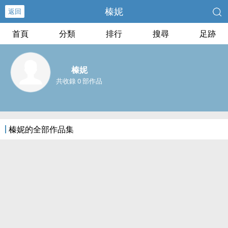
榛妮
返回
首頁
分類
排行
搜尋
足跡
榛妮
共收錄 0 部作品
榛妮的全部作品集