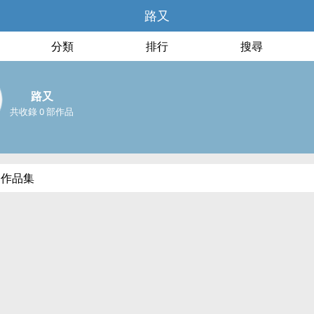
路又
分類
排行
搜尋
路又
共收錄 0 部作品
部作品集