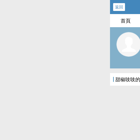
返回
首頁
甜椒吱吱