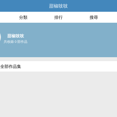
甜椒吱吱
分類
排行
搜尋
甜椒吱吱
共收錄 0 部作品
的全部作品集