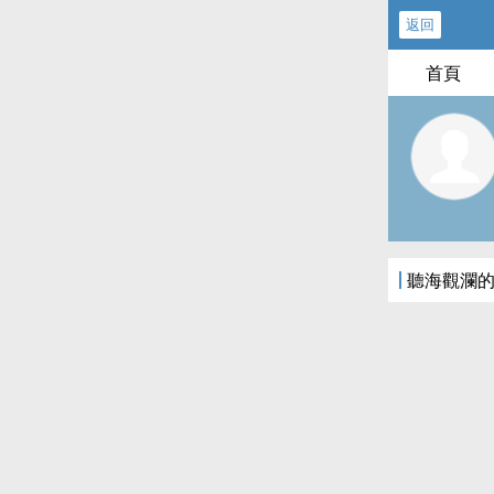
返回
首頁
聽海觀瀾