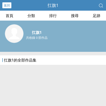
扛旗1
返回
首頁
分類
排行
搜尋
足跡
扛旗1
共收錄 0 部作品
扛旗1的全部作品集