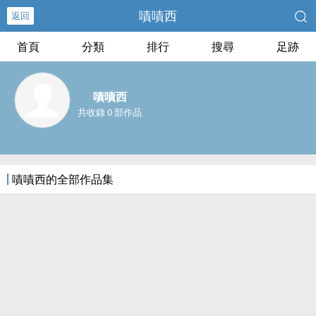
嘖嘖西
返回
首頁
分類
排行
搜尋
足跡
嘖嘖西
共收錄 0 部作品
嘖嘖西的全部作品集