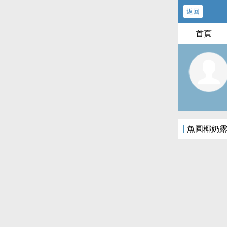
返回
首頁
魚圓椰奶