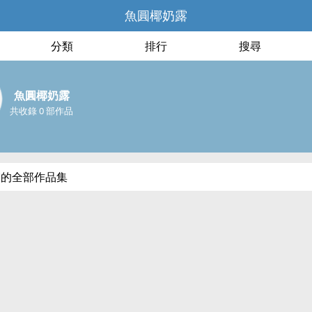
魚圓椰奶露
分類
排行
搜尋
魚圓椰奶露
共收錄 0 部作品
露的全部作品集