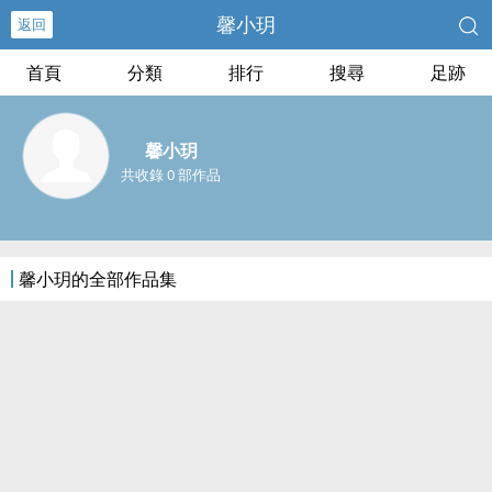
馨小玥
返回
首頁
分類
排行
搜尋
足跡
馨小玥
共收錄 0 部作品
馨小玥的全部作品集