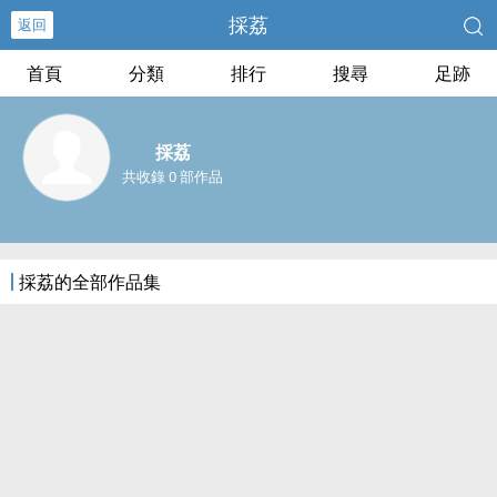
採荔
返回
首頁
分類
排行
搜尋
足跡
採荔
共收錄 0 部作品
採荔的全部作品集