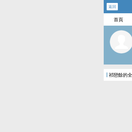
返回
首頁
祁戀餘的