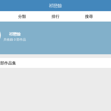
祁戀餘
分類
排行
搜尋
祁戀餘
共收錄 0 部作品
全部作品集