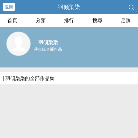
羽傾染染
返回
首頁
分類
排行
搜尋
足跡
羽傾染染
共收錄 0 部作品
羽傾染染的全部作品集