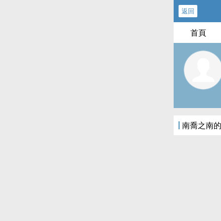
返回
首頁
南喬之南