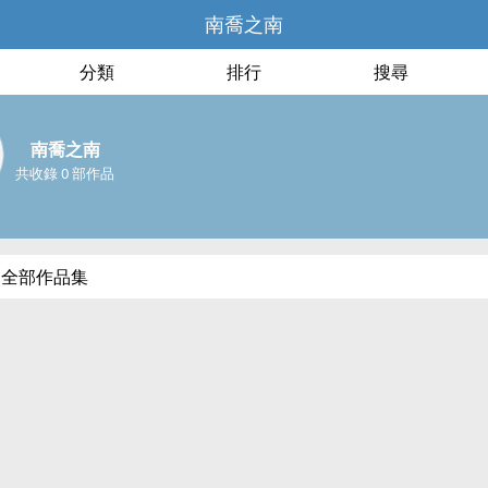
南喬之南
分類
排行
搜尋
南喬之南
共收錄 0 部作品
的全部作品集