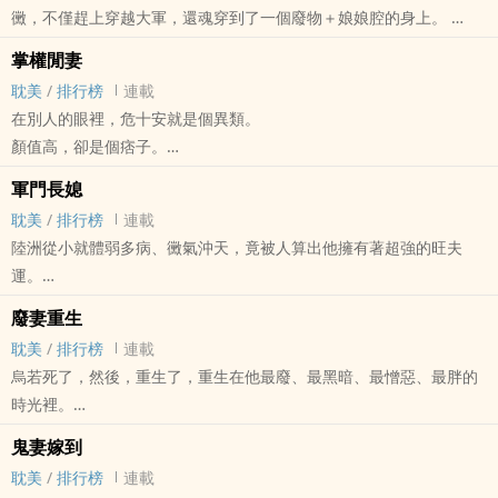
黴，不僅趕上穿越大軍，還魂穿到了一個廢物＋娘娘腔的身上。
操蛋的是原主竟然還嫁了人，有了相公，更操蛋的是——
掌權閒妻
榮義深吸口氣低頭看看自己平坦的胸口，再拉開褲頭看看還在的‘好兄
耽美
/
排行榜
連載
弟’，安心的吐口氣，對只到他大腿的小奶娃問道:“你剛說什麼？你在
在別人的眼裡，危十安就是個異類。
說一遍。”
顏值高，卻是個痞子。
小奶娃快速撲到他的胸前:“娘爹，我要喝奶奶。”
氣質好，竟是個窮鬼。
“滾——”
軍門長媳
身材棒，但是個廢渣。
榮義生平最討厭四種人:男同，孩子，廢物和娘娘腔，現在他一下全他
耽美
/
排行榜
連載
偏偏眼光奇高，看上了家世顯赫，被譽為驚世奇才的聶家掌權人！
特麼都佔齊了。
陸洲從小就體弱多病、黴氣沖天，竟被人算出他擁有著超強的旺夫
在聶鑑的眼裡，危十安卻是一個神精病。不僅臉皮厚、黏人，還特別
運。
難纏，比怪物還要不好對付，最重要的是對方還是死敵家的人，一想
家人認為擁有如此好的運勢，放著不管可惜，留著又太浪費，所以一
到這，他就心絞痛。
廢妻重生
致決定讓陸洲以男人之身嫁給軍門世家的厲南玄來造福全人類。
而危十安的字典裡沒有”追不到”這一個詞，要是有，那就是計策用的
耽美
/
排行榜
連載
原以為只要做個閒妻涼母型的好媳婦就能安穩的渡過一生，後來陸洲
不夠：“聶鑑，別逼我使用愛情三十六計最後一計。”
烏若死了，然後，重生了，重生在他最廢、最黑暗、最憎惡、最胖的
才知道以前的自己真特麼的太傻太天真，白天要累死累活的鍛鍊體
聶鑑眯了眯眼：“愛情三十六計最後一計？是什麼計？”
時光裡。
能，晚上老公大人還要給他開小灶‘操練’，更他媽操蛋的是軍門世家的
危十安慵懶的吐口煙才緩緩說道：“霸王硬上弓。”
已被迫嫁人當了男妻的他，不僅是個不能修煉的廢物，起床還要人扶
人居然還特迷信。
鬼妻嫁到
聶鑑：“……”
著，走兩步要喘著，出門屁股會被門卡著，簡直是廢到了極點，胖出
在開飯時，管家說：“陸少，今天不宜吃飯。”
耽美
/
排行榜
連載
了最新高度。
陸洲：“……”