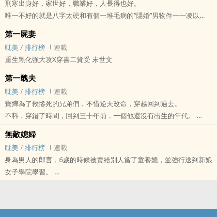
刑寒出身好，家世好，職業好，人長得也好。
可是——
好，他不吃飯，他喝粥可以吧？
唯一不好的就是八字太硬和有個一堆毛病的“隱婚”男物件——凌以
他都胖成這樣了，居然還要他去侍寢？
想要解手時，護衛說：“陸少，您要再過五分鐘後才能進衛生間解
然。
媽的。
第一屍妻
手。”
此人沒工作，身體弱，人又懶，既不愛運動，也不愛曬太陽。喜歡白
來呀，大爺我壓死你！
耽美
/
排行榜
連載
陸洲：“……”
天睡覺，晚上搞夜生活，每天不到天亮就不回家。
這一世，烏若決定在復仇的同時，把曾經的黑歷史全都洗白了。
重生黑化強大攻X穿書二貨受 末世文
行，他還能再憋一憋。
刑寒對他滿是嫌棄。
晚上睡覺時，厲南玄翻動手裡的金銅錢：“我夜觀天象，兩星連珠，發
直到有一天出任務死了人，凌以然憑空冒出來打著哈欠道：“兄弟，時
第一醜夫
現今晚非常適合同房。”
辰到，我來勾魂了，跟我走吧。”
耽美
/
排行榜
連載
陸洲：“……”
刑寒：“……”
寶燁為了救慘死的兄弟們，不惜逆天改命，穿越回到過去。
媽蛋，這個絕對不能忍。每天都同房，你特麼到是給我說說哪天不適
我操。
不料，穿錯了時間，回到三十年前，一個他還沒有出生的年代。
合同房？
這時的他才知道所謂的“隱婚”其實是陰婚。
這也就算了，竟然魂穿到一個卑鄙、無恥、下流、賤格、出賣親朋好
軍門長媳的關鍵字：軍門長媳，金元寶，玄幻、強強、架空、軍門、
無敵媳婦
關鍵詞get：陰親 HE結局 靈異 先婚後愛 歡脫 玄幻 強強 情有獨鍾 甜
友的人渣敗類身上，人不僅長得醜，而且還是一個下下等的奴隸。
1V1、主s
耽美
/
排行榜
連載
寵 爽文
按理說，這樣的人不會引人注目才是，誰知殺出一個強大的男人，並
身為男人的郎言，6歲的時候被賣給別人當了童養媳，並強行送到新娘
以他對著幹為己任，以看他出醜為目標，甚至以整他為快樂之本。
女子學院學習。
最他媽坑爹的是男人幹著幹著，居然幹過了頭，硬生生地把自己給幹
所以，辛苦畢業出來的第一件事就是會一會他不曾見過面的未婚夫，
彎了。
不時的在對方面前刷刷存在感，使使壞，加深對方對他的印象，必要
寶燁趕緊摸摸自己還在的醜臉，震驚道：“我勒個去，長得這麼驚心動
時勾搭勾搭對方，出出這口憋了20年的惡氣。
魄竟還能入這傢伙的眼，這也太他媽的重口味了吧？！”