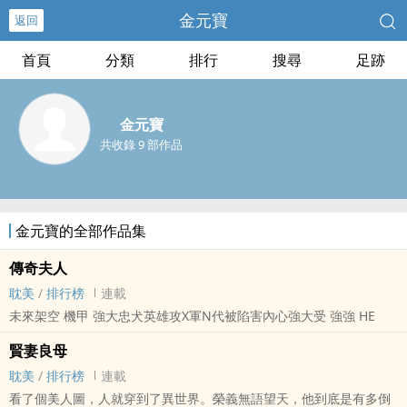
金元寶
返回
首頁
分類
排行
搜尋
足跡
金元寶
共收錄 9 部作品
金元寶的全部作品集
傳奇夫人
耽美
/
排行榜
連載
未來架空 機甲 強大忠犬英雄攻X軍N代被陷害內心強大受 強強 HE
賢妻良母
耽美
/
排行榜
連載
看了個美人圖，人就穿到了異世界。榮義無語望天，他到底是有多倒