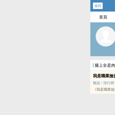
返回
首頁
腿上全是
我是職業撿
雜談
/
排行榜
《我是職業撿