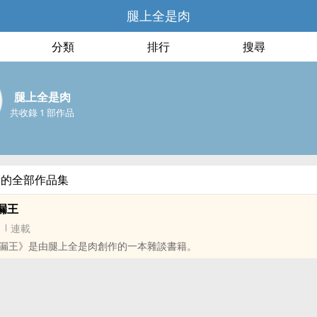
腿上全是肉
分類
排行
搜尋
腿上全是肉
共收錄 1 部作品
肉的全部作品集
漏王
連載
漏王》是由腿上全是肉創作的一本雜談書籍。