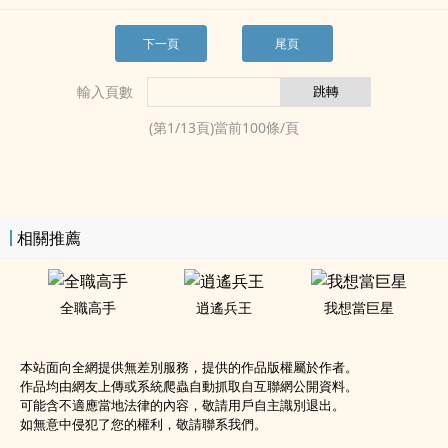
下一頁
尾頁
輸入頁數
(第
1
/
13
頁)當前
100
條/頁
相關推薦
全職高手
逍遙兵王
我想當巨星
本站面向全網提供無差別服務，提供的作品版權屬於作者。
作品均由網友上傳或系統爬蟲自動抓取自互聯網公開資料。
可能含不適應當地法律的內容，敬請用戶自主識別退出。
如無意中侵犯了您的權利，敬請聯系我們。