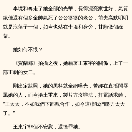
李境和奪走了她全部的光華，長得漂亮家世好，氣質
絕佳還有個多金帥氣死了公公婆婆的老公，前夫高默明明
就是浪蕩子一個，如今也站在李境和身旁，甘願做個綠
葉。
她如何不恨？
《賀蘭郡》拍攝之後，她藉著王東宇的關係，上了一
部正劇的女二。
剛出定妝照，她的黑料就全網曝光，曾經在直播間辱
罵她的人，而今捲土重來，製片方沒辦法，打電話求饒，
“王太太，不如我們下部戲合作，如今這樣我們壓力太大
了。”
王東宇非但不安慰，還怪罪她。