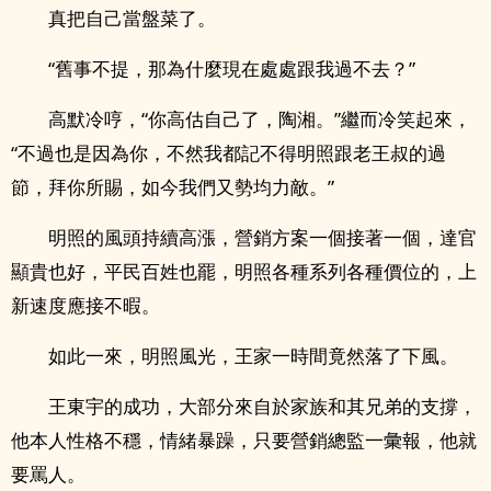
真把自己當盤菜了。
“舊事不提，那為什麼現在處處跟我過不去？”
高默冷哼，“你高估自己了，陶湘。”繼而冷笑起來，
“不過也是因為你，不然我都記不得明照跟老王叔的過
節，拜你所賜，如今我們又勢均力敵。”
明照的風頭持續高漲，營銷方案一個接著一個，達官
顯貴也好，平民百姓也罷，明照各種系列各種價位的，上
新速度應接不暇。
如此一來，明照風光，王家一時間竟然落了下風。
王東宇的成功，大部分來自於家族和其兄弟的支撐，
他本人性格不穩，情緒暴躁，只要營銷總監一彙報，他就
要罵人。