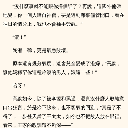
“沒什麼事就不能跟你搭個話了？再說，這國外偏僻
地兒，你一個人暗自神傷，要是遇到難事儘管開口，看在
往日的情分上，我也不會袖手旁觀。”
“滾！”
陶湘一聽，更是氣急敗壞。
原本還有幾分氣度，這會兒全變成了潑婦，“高默，
誰他媽稀罕你這種冷漠的男人，滾遠一些！”
哈呀！
高默如今，除了被李境和罵過，還真沒什麼人敢隨意
口出狂言，於是冷下臉來，也不客氣的回懟，“真是了不
得了，一步登天當了王太太，如今也不把故人放在眼裡。
看來，王家的教訓還不夠深——”