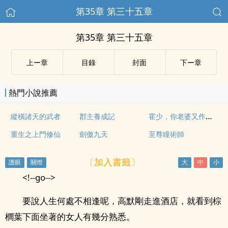
第35章 第三十五章
第35章 第三十五章
上ー章
目錄
封面
下ー章
熱門小說推薦
霍少，你老婆又作妖了
縱橫諸天的武者
郡主養成記
重生之上門修仙
劍傲九天
至尊瞳術師
〔加入書籤〕
<!--go-->
要說人生何處不相逢呢，高默剛走進酒店，就看到棕
櫚葉下面坐著的女人有幾分熟悉。