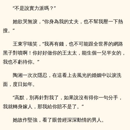
“不是說實力派嗎？”
她欲哭無淚，“你身為我的丈夫，也不幫我壓一下熱
搜。”
王東宇嗤笑，“我再有錢，也不可能跟全世界的網路
黑子對噴啊！你好好做你的王太太，能生個一兒半女的，
我也不虧待你。”
陶湘一次次隱忍，在這看上去風光的婚姻中以淚洗
面，度日如年。
“高默，別再針對我了，如果說沒有得你一句分手，
我就轉身嫁人，那我給你賠不是了。”
她故作堅強，看了眼曾經深深動情的男人。