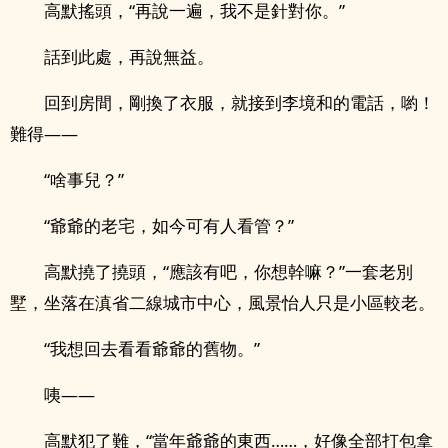
高默搖頭，“再說一遍，我不是針對你。”
話到此處，再說無益。
回到房間，剛換了衣服，就接到李境和的電話，喲！
難得——
“啥事兒？”
“爺爺的老宅，如今可有人看管？”
高默撓了撓頭，“應該有吧，你想幹嘛？”一套老別
墅，坐落在滇省二線城市中心，風景怡人只是小區較老。
“我想回去看看爺爺的舊物。”
咦——
高默犯了難，“當年爺爺的東西……，好像全部打包拿