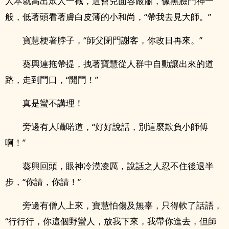
人本就高出眾人一截，這會兒面容嚴肅，像黑臉門神一
般，低著頭看著膚白皮薄的小和尚，“帶我去見大師。”
寶慧梗著脖子，“師父閉門謝客，你改日再來。”
葵興連拖帶提，拽著寶慧從人群中自動讓出來的道
路，走到門口，“開門！”
真是蠻不講理！
旁邊有人囁喏道，“好好說話，別這麼欺負小師傅
啊！”
葵興回頭，眼神冷漠凌厲，說話之人忍不住後退半
步，“你請，你請！”
旁邊有僧人上來，寶慧怕傷及無辜，只得軟了話語，
“行行行，你這個野蠻人，放我下來，我帶你進去，但師