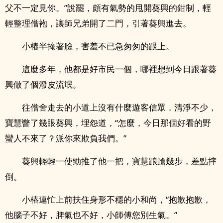
父不一定見你。”說罷，頗有氣勢的甩開葵興的鉗制，輕
輕整理僧袍，讓師兄弟開了二門，引著葵興進去。
小樁半掩著臉，害羞不已急匆匆的跟上。
這麼多年，他都是好市民一個，哪裡想到今日跟著葵
興做了個潑皮流氓。
往僧舍走去的小道上沒有什麼遊客信眾，清淨不少，
寶慧瞥了幾眼葵興，埋怨道，“怎麼，今日那個好看的野
蠻人不來了？派你來欺負我們。”
葵興輕輕一使勁推了他一把，寶慧踉蹌幾步，差點摔
倒。
小樁連忙上前扶住身形不穩的小和尚，“抱歉抱歉，
他腦子不好，脾氣也不好，小師傅您別生氣。”