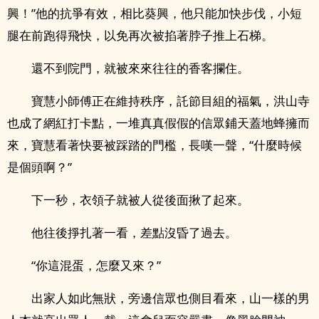
興！”他的抗爭有效，相比葵興，他只能加快步伐，小短
腿在前跑得飛快，以免再次被掐著脖子推上石梯。
還不到院門，就被來來往往的香客攔住。
寶慧小師傅正在維持秩序，託節目組的福氣，洪山寺
也成了網紅打卡點，一堆真真假假的信眾鋪天蓋地蜂擁而
來，寶慧看著快要被踩踏的門檻，長嘆一聲，“什麼時候
是個頭啊？”
下一秒，衣領子就被人從後面揪了起來。
他往後掙扎著一看，差點沒昏了過去。
“你這混蛋，怎麼又來？”
出家人如此無狀，旁邊信眾也側目看來，山一樣的男