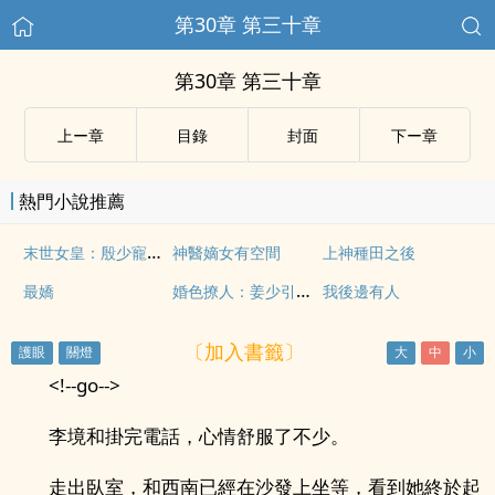
第30章 第三十章
第30章 第三十章
上ー章
目錄
封面
下ー章
熱門小說推薦
末世女皇：殷少寵上癮
神醫嫡女有空間
上神種田之後
婚色撩人：姜少引妻入懷
最嬌
我後邊有人
〔加入書籤〕
<!--go-->
李境和掛完電話，心情舒服了不少。
走出臥室，和西南已經在沙發上坐等，看到她終於起