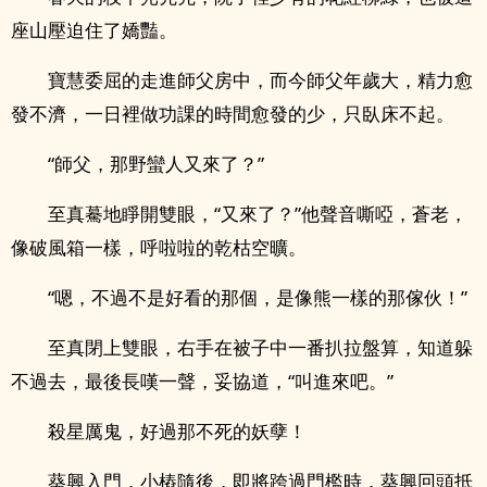
座山壓迫住了嬌豔。
寶慧委屈的走進師父房中，而今師父年歲大，精力愈
發不濟，一日裡做功課的時間愈發的少，只臥床不起。
“師父，那野蠻人又來了？”
至真驀地睜開雙眼，“又來了？”他聲音嘶啞，蒼老，
像破風箱一樣，呼啦啦的乾枯空曠。
“嗯，不過不是好看的那個，是像熊一樣的那傢伙！”
至真閉上雙眼，右手在被子中一番扒拉盤算，知道躲
不過去，最後長嘆一聲，妥協道，“叫進來吧。”
殺星厲鬼，好過那不死的妖孽！
葵興入門，小樁隨後，即將跨過門檻時，葵興回頭抵