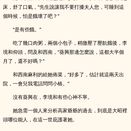
床，舒了口氣，“先生說讓我不要打擾夫人您，可睡到這
個時候，怕是餓壞了吧？”
“是有些餓。”
吃了幾口肉粥，兩個小包子，稍微壓了壓飢餓後，李
境和仰頭，問及和西南，“葵興那邊怎麼說，這都大半個
月了，還不好嗎？”
和西南麻利的給她佈菜，“好多了，估計就這兩天出
院，一會兒我電話問問小樁。”
沒有葵興在，李境和有些心神不寧。
她急需一個人來分析高家爺爺的過去，到底是大昭裡
頭哪位能人，在這一世庇護著她。