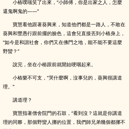
小樁噗嗤笑了出來，“小師傅，你是出家之人，怎麼
還鬼啊鬼的——”
寶慧看他跟著葵興來，知道他們都是一路人，不敢在
葵興和豐愚行跟前擺的臉色，這會兒直接丟到小樁身上，
“如今是和諧社會，你們又在佛門之地，能不能不要這麼
野蠻？”
說完，坐在小樁跟前就開始哽咽起來。
小樁樂不可支，“哭什麼啊，沒事兒的，葵興很講道
理。”
講道理？
寶慧指著僧舍院門的石鼓，“看到沒？這就是你講道
理的同夥，那個野蠻人挪的位置，我們師兄弟幾個都挪不