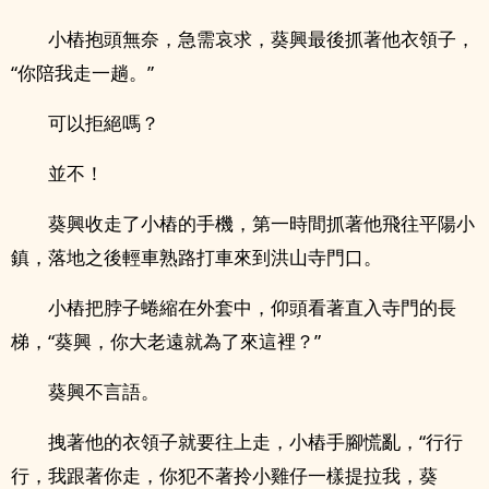
小樁抱頭無奈，急需哀求，葵興最後抓著他衣領子，
“你陪我走一趟。”
可以拒絕嗎？
並不！
葵興收走了小樁的手機，第一時間抓著他飛往平陽小
鎮，落地之後輕車熟路打車來到洪山寺門口。
小樁把脖子蜷縮在外套中，仰頭看著直入寺門的長
梯，“葵興，你大老遠就為了來這裡？”
葵興不言語。
拽著他的衣領子就要往上走，小樁手腳慌亂，“行行
行，我跟著你走，你犯不著拎小雞仔一樣提拉我，葵