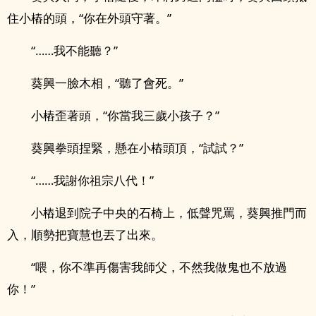
住小樁的頭，“你在外頭守著。”
“……我不能聽？”
葵興一臉木相，“聽了會死。”
小樁歪著頭，“你當我三歲小孩子？”
葵興拳頭捏緊，懸在小樁頭頂，“試試？”
“……我謝你祖宗八代！”
小樁退到院子中央的石椅上，低聲咒罵，葵興推門而
入，順勢把寶慧也丟了出來。
“喂，你不準再傷害我師父，不然我做鬼也不放過
你！”