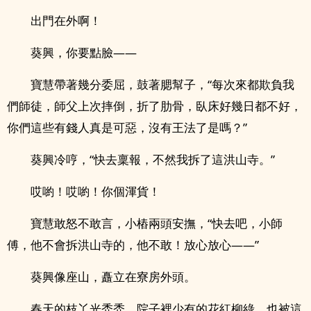
出門在外啊！
葵興，你要點臉——
寶慧帶著幾分委屈，鼓著腮幫子，“每次來都欺負我
們師徒，師父上次摔倒，折了肋骨，臥床好幾日都不好，
你們這些有錢人真是可惡，沒有王法了是嗎？”
葵興冷哼，“快去稟報，不然我拆了這洪山寺。”
哎喲！哎喲！你個渾貨！
寶慧敢怒不敢言，小樁兩頭安撫，“快去吧，小師
傅，他不會拆洪山寺的，他不敢！放心放心——”
葵興像座山，矗立在寮房外頭。
春天的枝丫光禿禿，院子裡少有的花紅柳綠，也被這