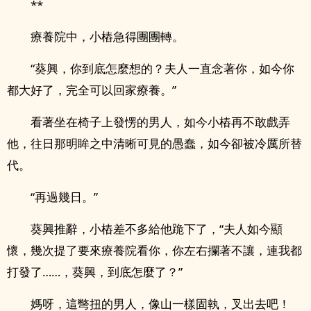
**
療養院中，小樁急得團團轉。
“葵興，你到底怎麼想的？夫人一直念著你，如今你
都大好了，完全可以回家療養。”
看著坐在椅子上發愣的男人，如今小樁再不敢戲弄
他，往日那明眸之中清晰可見的愚蠢，如今卻被冷厲所替
代。
“再過幾日。”
葵興推辭，小樁差不多給他跪下了，“夫人如今顯
懷，幾次提了要來療養院看你，你左右攔著不讓，連我都
打發了……，葵興，到底怎麼了？”
媽呀，這彆扭的男人，像山一樣固執，叉出去吧！