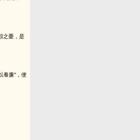
顧之憂，是
以養廉”，便