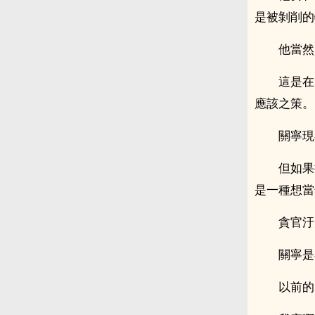
是被剝削的
他當然
這是在
應該之策。
關寧現
但如果
是一種想當
貪官汙
關寧是
以前的