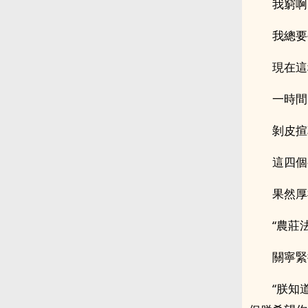
我窮啊
我總要
現在這
一時間
剝皮揎
這四個
果然厚
“農莊
關寧緊
“朕知