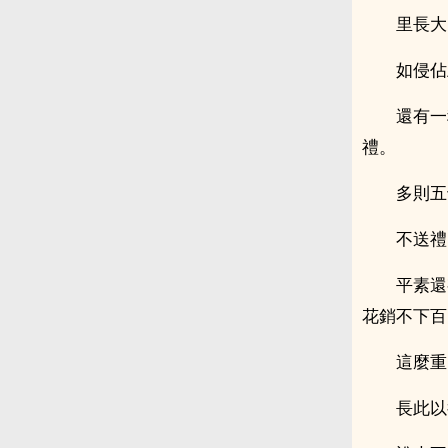
里長大
如侵佔
還有一
禮。
多則五
不送禮
平素還
花銷不下百
這麼重
長此以