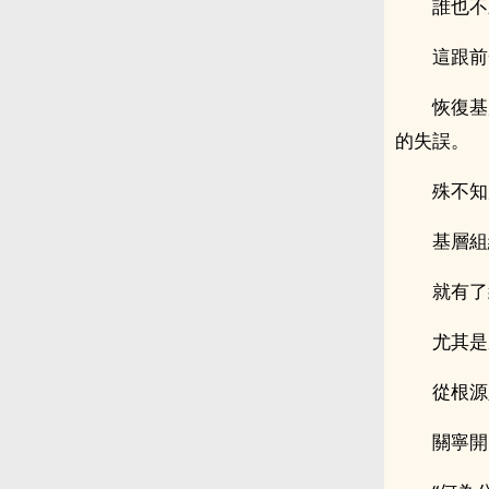
誰也不
這跟前
恢復基
的失誤。
殊不知
基層組
就有了
尤其是
從根源
關寧開