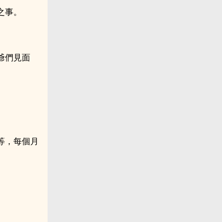
之事。
爺們見面
等，每個月