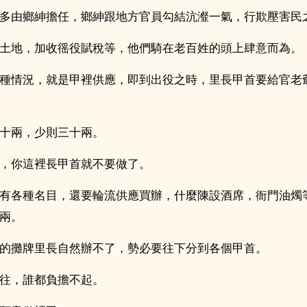
多由鄉紳擔任，鄉紳跟地方官員勾結沆瀣一氣，行欺壓害民
土地，加收徭役賦稅等，他們騎在老百姓的頭上肆意而為。
種情況，就是甲裡供應，即到出役之時，里長甲首要給官老
十兩，少則三十兩。
，你這裡長甲首就不要做了。
有各種名目，還要輪流供應買辦，什麼陳設酒席，衙門油燭
兩。
的攤牌里長自然辦不了，勢必要往下分到各個甲首。
往，誰都負擔不起。