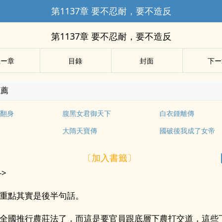
第1137章 要不忍耐，要不造反
第1137章 要不忍耐，要不造反
上ー章
目錄
封面
下ー
推薦
翻身
腹黑女君御天下
白衣鍾離傳
大隋天寶傳
國破後我成了女帝
〔加入書籤〕
->
重點其實是後半句話。
全國推行農莊法了，而這是要官員跟底層下農打交道，這些