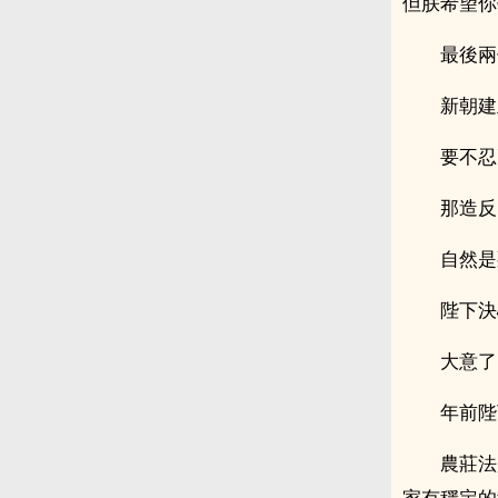
但朕希望你
最後兩
新朝建
要不忍
那造反
自然是
陛下決
大意了
年前陛
農莊法
家有穩定的