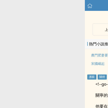
熱門小說
農門肥妻要
宋國崛起
<!--go-
關寧的
他要在