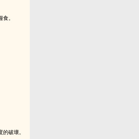
糧食。
。
度的破壞。