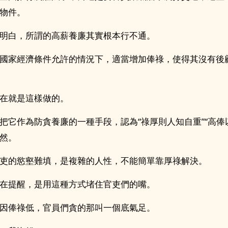
物件。
明白，所謂的高薪養廉其實根本行不通。
國家經濟條件允許的情況下，適當增加俸祿，使得其沒有後
在就是這樣做的。
把它作為防貪養廉的一種手段，認為“祿厚則人知自重”“高俸
然。
吏的慾壑難填，是複雜的人性，不能簡單靠厚祿解決。
在提醒，是用這種方式堵住官吏們的嘴。
因俸祿低，官員們貪的那叫一個底氣足。