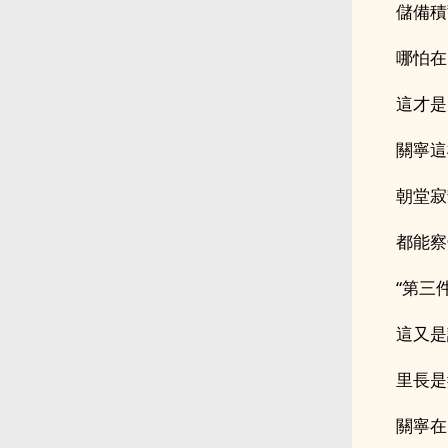
儲備積
哪怕在
這才是
關寧這
朝堂寂
都能察
“第三
這又是
里長是
關寧在