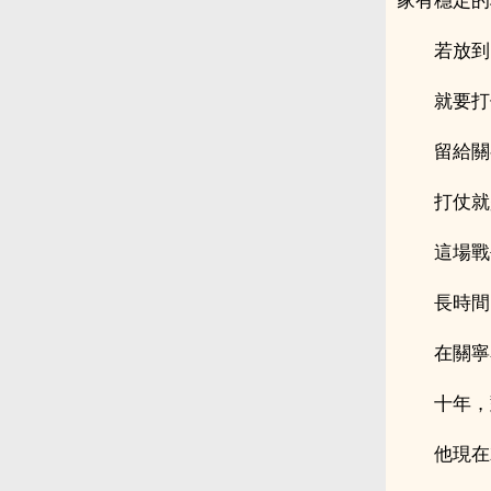
若放到
就要打
留給關
打仗就
這場戰
長時間
在關寧
十年，
他現在