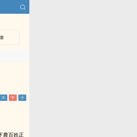
章
下農百姓正