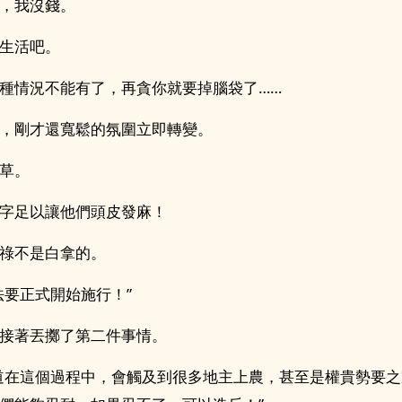
，我沒錢。
生活吧。
種情況不能有了，再貪你就要掉腦袋了……
，剛才還寬鬆的氛圍立即轉變。
草。
字足以讓他們頭皮發麻！
祿不是白拿的。
法要正式開始施行！”
接著丟擲了第二件事情。
道在這個過程中，會觸及到很多地主上農，甚至是權貴勢要