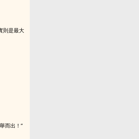
實則是最大
。
舉而出！”