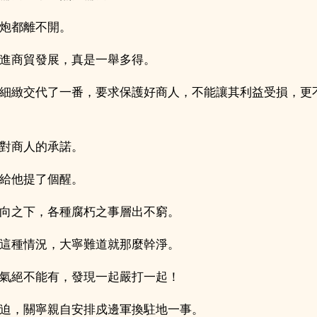
炮都離不開。
進商貿發展，真是一舉多得。
細緻交代了一番，要求保護好商人，不能讓其利益受損，更
對商人的承諾。
給他提了個醒。
向之下，各種腐朽之事層出不窮。
這種情況，大寧難道就那麼幹淨。
氣絕不能有，發現一起嚴打一起！
迫，關寧親自安排戍邊軍換駐地一事。