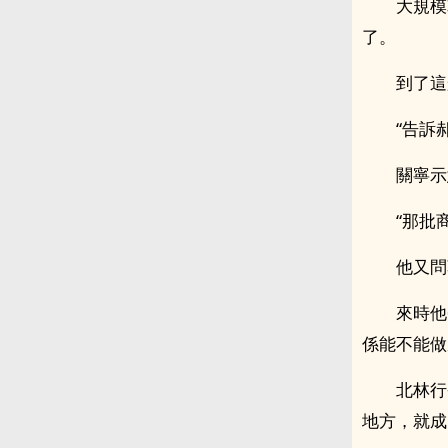
大規模
了。
到了這
“告訴
關寧示
“那批
他又問
來時他
係能不能做
北林行
地方，就成