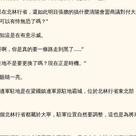
朕在北林行省，還如此明目張膽的搞什麼清陽會盟商議對付
可以有恃無恐了嗎？”
知這是在有意示威。
哥啊，你是真的要一條路走到黑了……”
駐地不是要更換了嗎？現在正是時機。”
眼睛一亮。
邊軍駐地是在梁國鎮邊軍原駐地霸城，位於北林行省東北部
個北林行省都屬於大寧，駐軍位置自然要調整，這也是為將