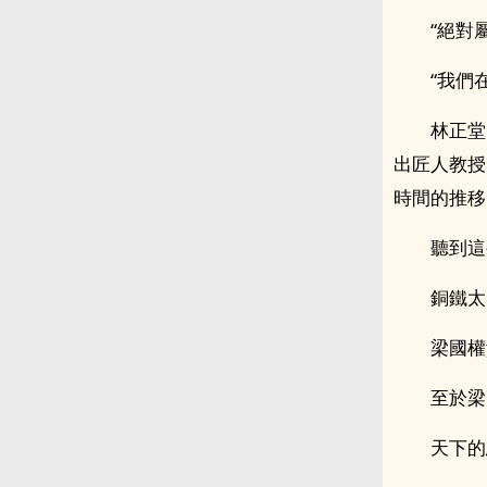
“絕對
“我們
林正堂
出匠人教授
時間的推移
聽到這
銅鐵太
梁國權
至於梁
天下的