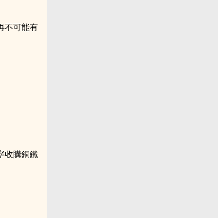
再不可能有
寧收購銅鐵