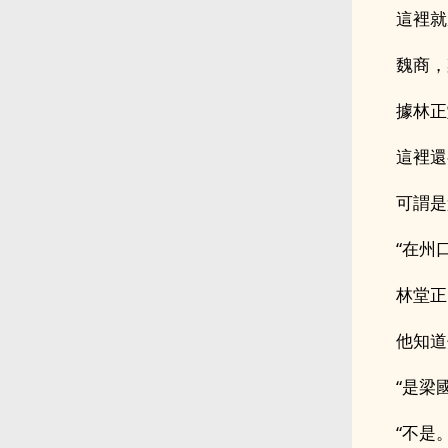
這裡就
魏商，
據林正
這裡還
可謂是
“在州
林堂正
他知道
“是梁
“不是。