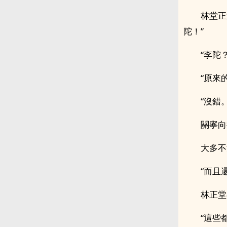
林堂正
陀！”
“李陀？
“原來
“沒錯。
關寧向
大多不
“而且
林正堂
“這些