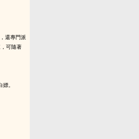
鐵，還專門派
來，可隨著
白嫖。