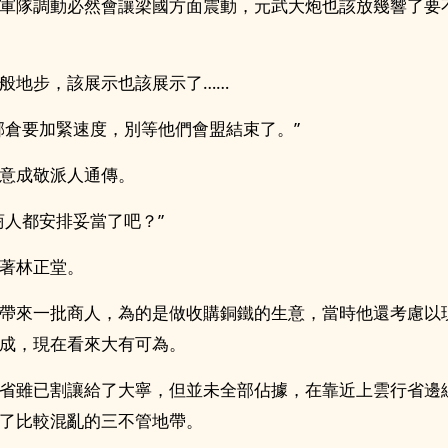
軍隊調動必然會讓梁國方面震動，元武大炮也該放幾響了要
般地步，該展示也該展示了……
郝倉要加緊速度，別等他們會盟結束了。”
意成敬派人通傳。
商人都安排妥當了吧？”
著林正堂。
帶來一批商人，為的是做收購銅鐵的生意，當時他還考慮以
成，現在看來大有可為。
省雖已割讓給了大寧，但並未全部佔據，在靠近上雲行省邊
了比較混亂的三不管地帶。