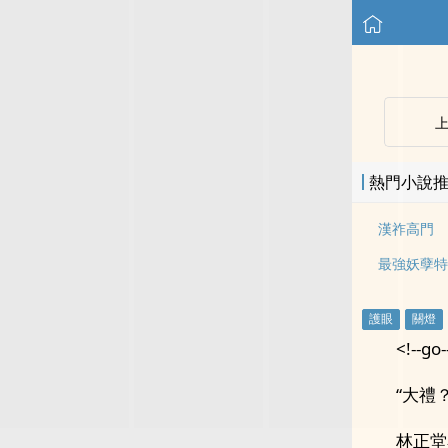
熱門小說
漢祚高門
最強妖孽特
<!--go-
“大禮？
林正堂