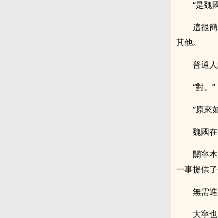
“是魏
這很簡
其他。
普通人
“對。”
“原來
魏國在
關寧本
一事提供了
無需進
大寧也