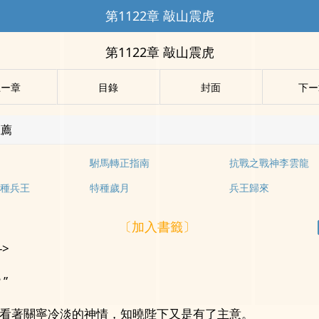
第1122章 敲山震虎
第1122章 敲山震虎
上ー章
目錄
封面
下ー
推薦
駙馬轉正指南
抗戰之戰神李雲龍
種兵王
特種歲月
兵王歸來
〔加入書籤〕
->
”
看著關寧冷淡的神情，知曉陛下又是有了主意。