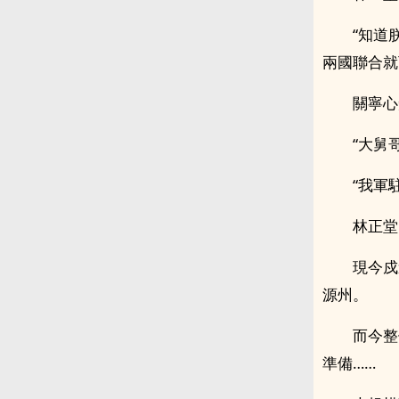
“知道
兩國聯合就
關寧心
“大舅
“我軍
林正堂
現今戍
源州。
而今整
準備……