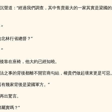
沉聲道：“經過我們調查，其中售賣最大的一家其實是梁國
”
的北林行省總督？”
”
後靠在座椅，他大約已經知曉。
法之事的背後都離不開官商勾結，權貴們做起壞來更是可惡
還有幾家背後是梁國軍方。”
再出驚言。
都屬實嗎？”