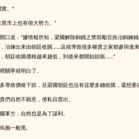
屬實。”
在黑市上也有很大勢力。”
開口道：“據情報所知，梁國解除銅鐵之禁鼓勵百姓冶銅鍊
，冶煉出來由朝廷收購……這就導致很多權貴之家都參與進
，朝廷收購價格越來越低，到後來都開始賒賬……”
裡關寧就明白了。
多導致價格下跌，且梁國朝廷也沒有這麼多錢收購，還想要
貴們自然不願意，便私自賣出。
國軍方，自然也是為了謀利。
烏鴉一般黑。