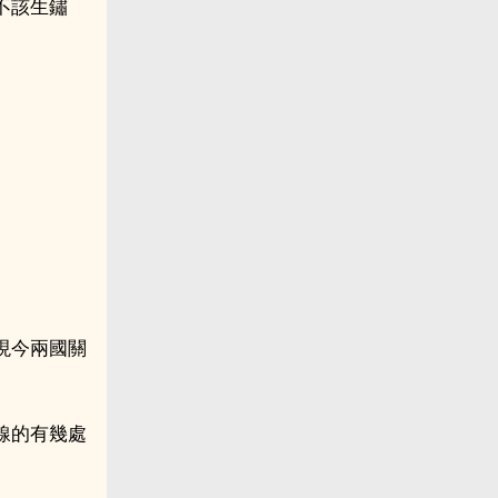
不該生鏽
現今兩國關
線的有幾處