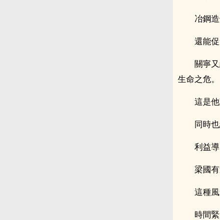
冶鋼造
還能促
關寧又
生命之危。
這是他
同時也
利益導
梁國有
這種風
時間緊