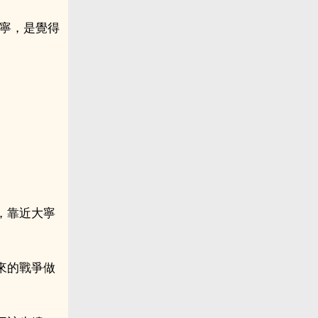
大寧，是覺得
，靠近大寧
來的戰爭做