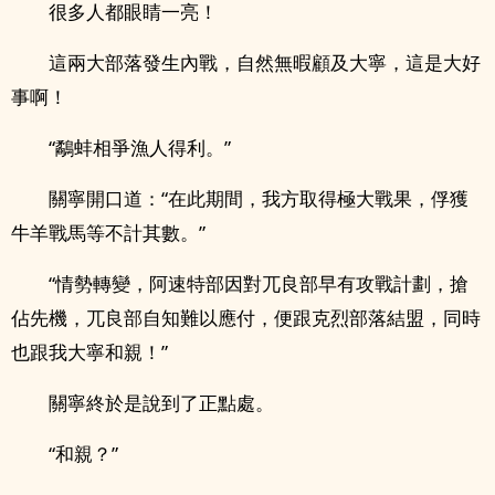
很多人都眼睛一亮！
這兩大部落發生內戰，自然無暇顧及大寧，這是大好
事啊！
“鷸蚌相爭漁人得利。”
關寧開口道：“在此期間，我方取得極大戰果，俘獲
牛羊戰馬等不計其數。”
“情勢轉變，阿速特部因對兀良部早有攻戰計劃，搶
佔先機，兀良部自知難以應付，便跟克烈部落結盟，同時
也跟我大寧和親！”
關寧終於是說到了正點處。
“和親？”