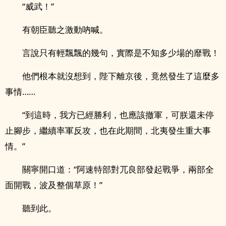
“威武！”
有朝臣聽之激動吶喊。
言說只有輕飄飄的幾句，實際是不知多少場的靡戰！
他們根本就沒想到，陛下離京後，竟然發生了這麼多
事情……
“到這時，我方已經勝利，也應該撤軍，可朕還未停
止腳步，繼續率軍反攻，也在此期間，北夷發生重大事
情。”
關寧開口道：“阿速特部對兀良部發起戰爭，兩部全
面開戰，波及整個草原！”
聽到此。