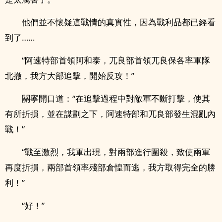
他們並不懷疑這戰情的真實性，因為戰利品都已經看
到了……
“阿速特部首領阿和泰，兀良部首領兀良保各率軍隊
北撤，我方大部追擊，開始反攻！”
關寧開口道：“在追擊過程中對敵軍不斷打擊，使其
有所折損，並在謀劃之下，阿速特部和兀良部發生混亂內
戰！”
“戰至激烈，我軍出現，對兩部進行圍殺，致使兩軍
再度折損，兩部首領率殘部倉惶而逃，我方取得完全的勝
利！”
“好！”