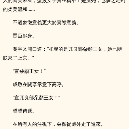
人的審美來看，蠻族女子實在稱不上是漂亮，也缺乏足夠
的柔美溫和……
不過象徵意義更大於實際意義。
眾臣起身。
關寧又開口道：“和親的是兀良部朵顏王女，她已隨
朕來了上京。”
“宣朵顏王女！”
成敬在關寧示意下高呼。
“宣兀良部朵顏王女！”
聲聲傳遞。
在所有人的注視下，朵顏從殿外走了進來。