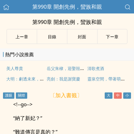
第990章 開創先例，蠻族和親
第990章 開創先例，蠻族和親
上ー章
目錄
封面
下ー章
熱門小說推薦
岳父朱棣，迎娶毀容郡主我樂麻了
美人尊貴
清歌煮酒
大明：劇透未來，朱元璋崩潰了
靈泉空間，帶著萌寶去種田
亮劍：我是謝寶慶
〔加入書籤〕
<!--go-->
“納了新妃？”
“難道傳言是真的？”