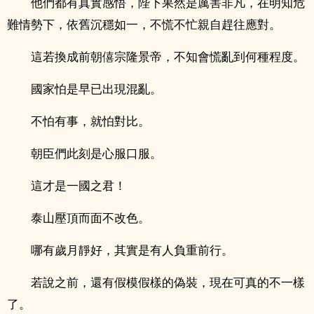
他們都有真實感悟，陛下果然是厲害非凡，在明知危
難情勢下，依舊沉穩如一，不慌不忙親自趕往應對。
這若換成前朝僖宗隆景帝，不知會慌亂到何種程度。
國家怕是早已出現混亂。
不怕有事，就怕對比。
朝臣們此刻是心服口服。
這才是一國之君！
泰山壓頂而面不改色。
哪有歲月靜好，其實是有人負重前行。
若說之前，還有假模假樣的偽裝，現在可真的不一樣
了。