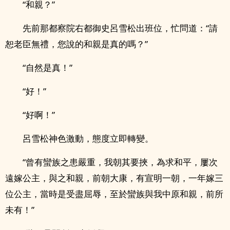
“和親？”
先前那都察院右都御史呂雪松出班位，忙問道：“請
恕老臣無禮，您說的和親是真的嗎？”
“自然是真！”
“好！”
“好啊！”
呂雪松神色激動，態度立即轉變。
“曾有蠻族之患嚴重，我朝其要挾，為求和平，屢次
遠嫁公主，與之和親，前朝大康，有宣明一朝，一年嫁三
位公主，當時是受盡屈辱，至於蠻族與我中原和親，前所
未有！”