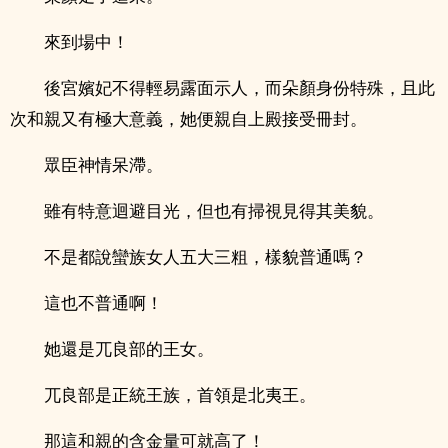
來到場中！
後宮嬪妃不得輕易露面示人，而朵顏身份特殊，且此
次和親又有極大意義，她便親自上殿接受冊封。
眾臣神情呆滯。
雖有特意迴避目光，但也有掃視見得其美貌。
不是都說蠻族女人五大三粗，樣貌普通嗎？
這也不普通啊！
她還是兀良部的王女。
兀良部是正統王族，首領是北夷王。
那這和親的含金量可就高了！