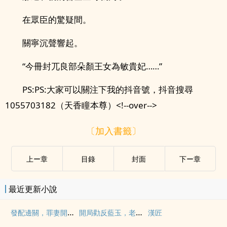
在眾臣的驚疑間。
關寧沉聲響起。
“今冊封兀良部朵顏王女為敏貴妃……”
PS:PS:大家可以關注下我的抖音號，抖音搜尋
1055703182（天香瞳本尊）<!--over-->
〔加入書籤〕
上ー章
目錄
封面
下ー章
最近更新小說
發配邊關，罪妻開荒養出戰神
開局勸反藍玉，老朱瘋了
漢匠