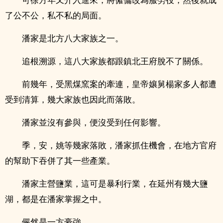
了公不公，私不私的局面。
潘家是北方八大家族之一。
追根溯源，這八大家族都跟鎮北王府脫不了關係。
前幾年，受黑煤窯案的牽連，皇帝孃舅楊家多人都遭
受到清算，幾大家族也因此而落敗。
潘家並沒有參與，便沒受到任何影響。
季，安，姚等幾家落敗，潘家抓住機會，在地方官府
的幫助下吞併了其一些產業。
潘家主營鹽業，這可是暴利行業，在延州有幾大鹽
湖，都是在潘家掌握之中。
儼然是一方豪強。