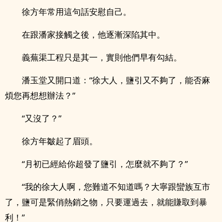
徐方年常用這句話安慰自己。
在跟潘家接觸之後，他逐漸深陷其中。
義蕪渠工程只是其一，實則他們早有勾結。
潘玉堂又開口道：“徐大人，鹽引又不夠了，能否麻
煩您再想想辦法？”
“又沒了？”
徐方年皺起了眉頭。
“月初已經給你超發了鹽引，怎麼就不夠了？”
“我的徐大人啊，您難道不知道嗎？大寧跟蠻族互市
了，鹽可是緊俏熱銷之物，只要運過去，就能賺取到暴
利！”