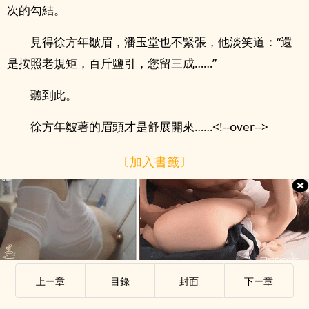
次的勾結。
見得徐方年皺眉，潘玉堂也不緊張，他淡笑道：“還
是按照老規矩，百斤鹽引，您留三成……”
聽到此。
徐方年皺著的眉頭才是舒展開來……<!--over-->
〔加入書籤〕
上ー章
目錄
封面
下ー章