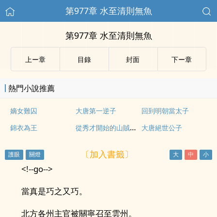
第977章 水至清則無魚
第977章 水至清則無魚
上ー章
目錄
封面
下ー章
熱門小說推薦
嫡女難囚
大唐第一逆子
回到明朝當太子
從秀才開始的山賊生活
錦衣為王
大唐絕世公子
〔加入書籤〕
<!--go-->
當真是巧之又巧。
北方各州主官被關寧召至雲州。