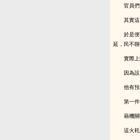
官員們
其實這
於是便
延，民不聊
實際上
因為設
他有預
第一件
藉機關
這火耗