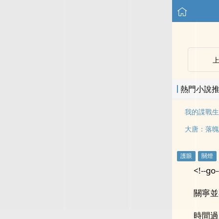
熱門小說
我的諜戰生
<!--go-
關寧並
時間過