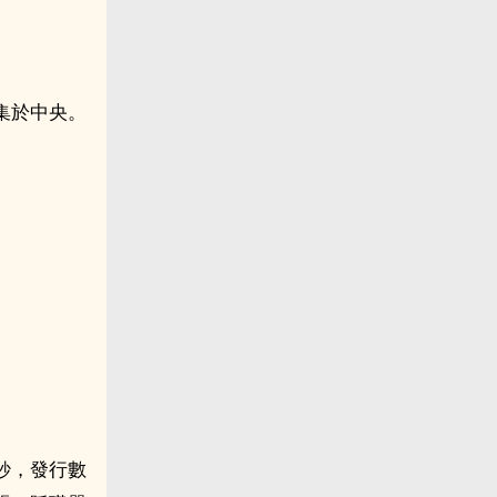
集於中央。
鈔，發行數