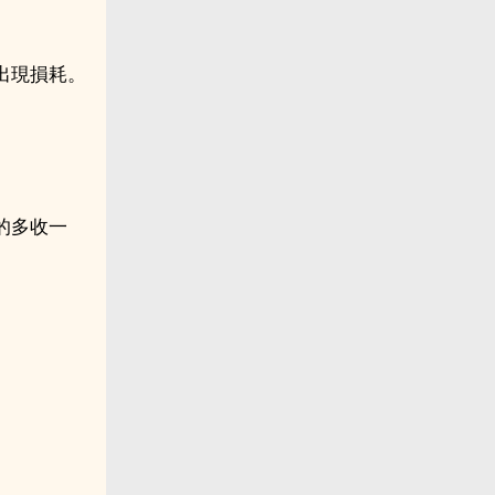
出現損耗。
的多收一