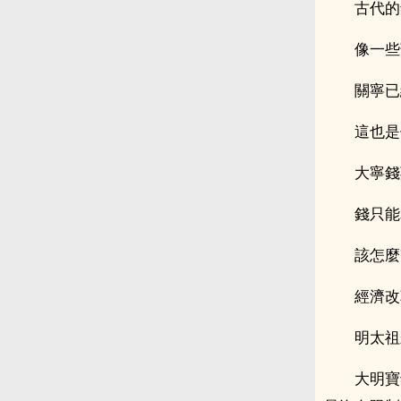
古代的
像一些
關寧已
這也是
大寧錢
錢只能
該怎麼
經濟改
明太祖
大明寶