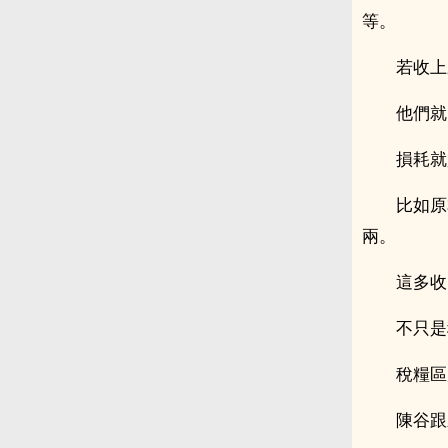
等。
若收上
他們就
損耗就
比如原
兩。
這多收
不只是
稅糧區
陳谷跟