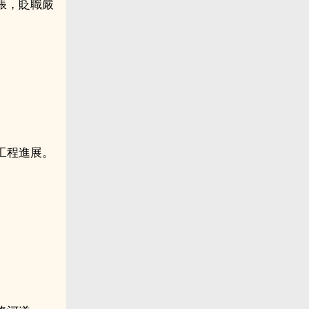
脹，貶職嚴
工程進展。