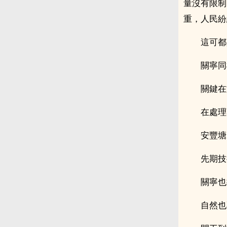
量沒有限制
重，人民紛
這可都
關寧同
關鍵在
在處理
安豐塘
先期技
關寧也
自然也