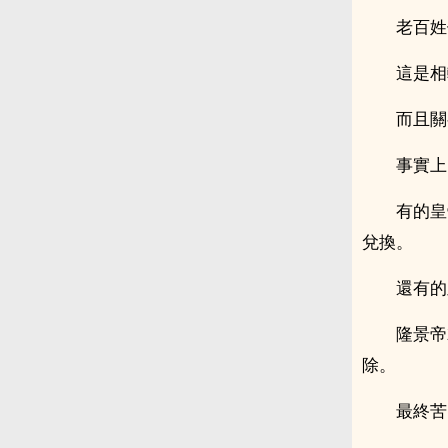
老百姓
這是相
而且關
事實上
有的皇
兌換。
還有的
隆景帝
除。
最終苦