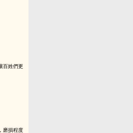
讓百姓們更
，磨損程度