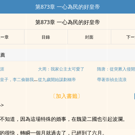
第873章 一心為民的好皇帝
第873章 一心為民的好皇帝
上ー章
目錄
封面
下ー
推薦
涯
大周：我家公主太可愛了
隋唐：從突厥入侵
大唐：落魄皇子，李二偷聽我心聲
從九歲開始謀劃稱帝
帶著崇禎去流浪
〔加入書籤〕
->
不知道，因為這場特殊的婚事，在魏梁二國也引起波瀾。
的很快，轉瞬一個月就過去了，已經到了六月。