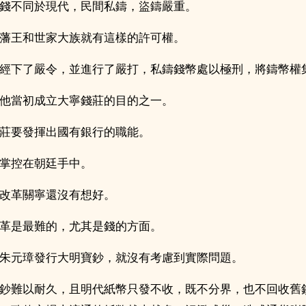
錢不同於現代，民間私鑄，盜鑄嚴重。
藩王和世家大族就有這樣的許可權。
經下了嚴令，並進行了嚴打，私鑄錢幣處以極刑，將鑄幣權
他當初成立大寧錢莊的目的之一。
莊要發揮出國有銀行的職能。
掌控在朝廷手中。
改革關寧還沒有想好。
革是最難的，尤其是錢的方面。
朱元璋發行大明寶鈔，就沒有考慮到實際問題。
鈔難以耐久，且明代紙幣只發不收，既不分界，也不回收舊