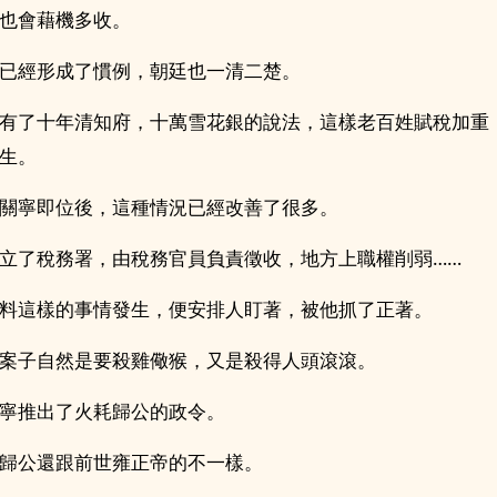
也會藉機多收。
已經形成了慣例，朝廷也一清二楚。
有了十年清知府，十萬雪花銀的說法，這樣老百姓賦稅加重
生。
關寧即位後，這種情況已經改善了很多。
立了稅務署，由稅務官員負責徵收，地方上職權削弱……
料這樣的事情發生，便安排人盯著，被他抓了正著。
案子自然是要殺雞儆猴，又是殺得人頭滾滾。
寧推出了火耗歸公的政令。
歸公還跟前世雍正帝的不一樣。