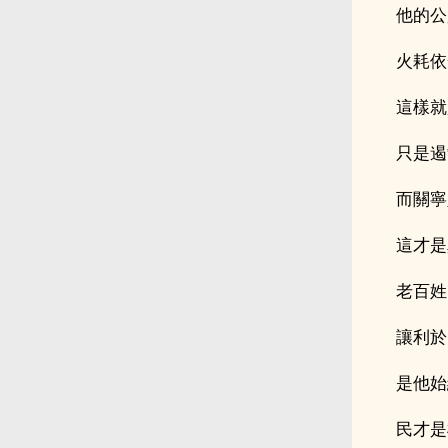
他的公
火耗依
這樣就
只是遏
而關寧
這才是
老百姓
讓利於
是他始
民才是