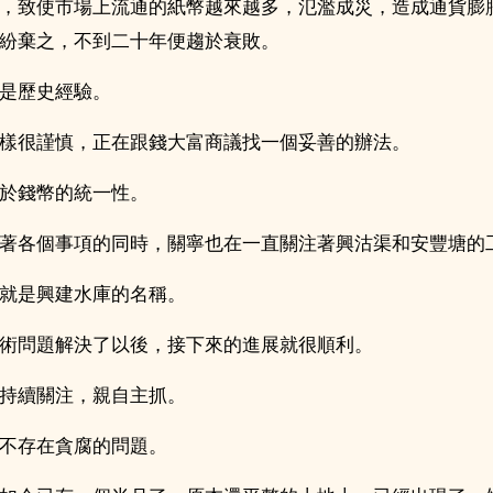
，致使市場上流通的紙幣越來越多，氾濫成災，造成通貨膨
紛棄之，不到二十年便趨於衰敗。
是歷史經驗。
樣很謹慎，正在跟錢大富商議找一個妥善的辦法。
於錢幣的統一性。
著各個事項的同時，關寧也在一直關注著興沽渠和安豐塘的
就是興建水庫的名稱。
術問題解決了以後，接下來的進展就很順利。
持續關注，親自主抓。
不存在貪腐的問題。