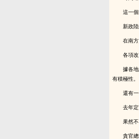
這一個
新政陸
在南方
各項改
據各地
有積極性。
還有一
去年定
果然不
貪官總